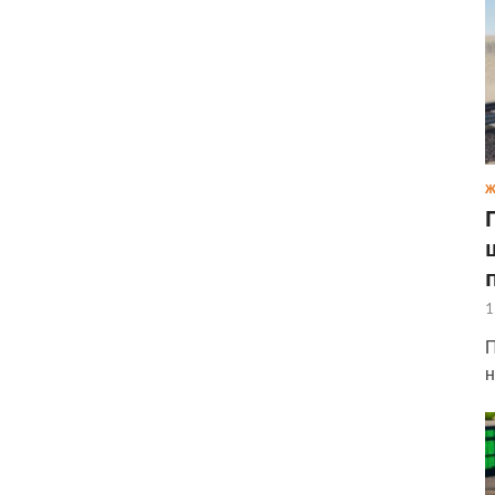
Ж
1
П
н