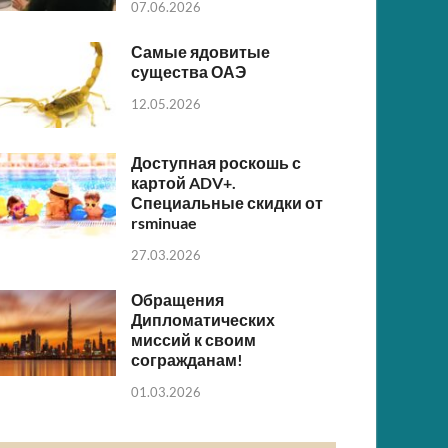
07.06.2026
Самые ядовитые
существа ОАЭ
12.05.2026
Доступная роскошь с
картой ADV+.
Специальные скидки от
rsminuae
27.03.2026
Обращения
Дипломатических
миссий к своим
согражданам!
01.03.2026