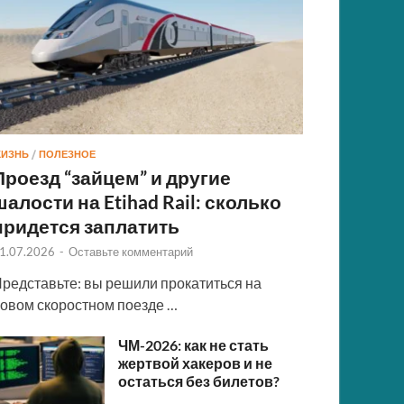
ИЗНЬ
/
ПОЛЕЗНОЕ
Проезд “зайцем” и другие
шалости на Etihad Rail: сколько
придется заплатить
1.07.2026
-
Оставьте комментарий
редставьте: вы решили прокатиться на
овом скоростном поезде …
ЧМ-2026: как не стать
жертвой хакеров и не
остаться без билетов?