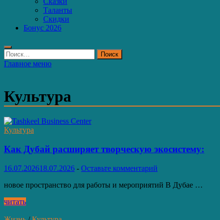
Сказки
Таланты
Скидки
Бонус 2026
Найти:
Главное меню
Культура
Культура
Как Дубай расширяет творческую экосистему:
16.07.2026
18.07.2026
-
Оставьте комментарий
новое пространство для работы и мероприятий В Дубае …
Как
читать
Дубай
расширяет
Жизнь
/
Культура