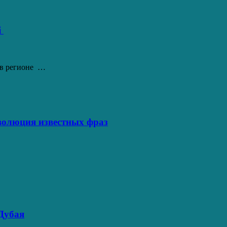
i
 в регионе …
волюция известных фраз
 Дубая