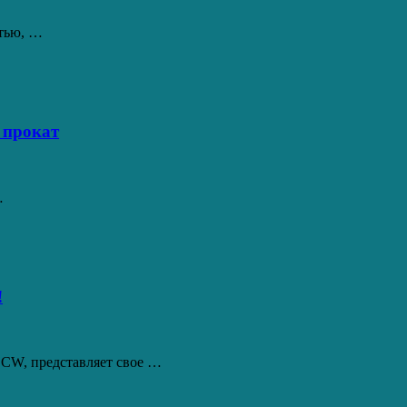
стью, …
 прокат
…
!
CCW, представляет свое …