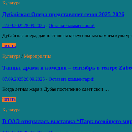
программу
Культура
для
поклонников
Дубайская Опера представляет сезон 2025-2026
искусства
27.09.2025
28.09.2025
-
Оставьте комментарий
Дубайская опера, давно ставшая краеугольным камнем культу
Дубайская
читать
Опера
представляет
Культура
/
Мероприятия
сезон
2025-
Танцы, драма и комедия – сентябрь в театре Zabe
2026
07.09.2025
26.09.2025
-
Оставьте комментарий
Когда летняя жара в Дубае постепенно сдает свои …
Танцы,
читать
драма
и
Культура
комедия
–
В ОАЭ открылась выставка “Парк всеобщего ми
сентябрь
в