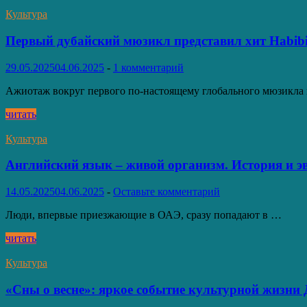
увидеть
как
Культура
веселятся
арабские
Первый дубайский мюзикл представил хит Habib
девчонки?!
29.05.2025
04.06.2025
-
1 комментарий
Ажиотаж вокруг первого по-настоящему глобального мюзикла
Первый
читать
дубайский
мюзикл
Культура
представил
хит
Английский язык – живой организм. История и э
Habibi
14.05.2025
04.06.2025
-
Оставьте комментарий
Люди, впервые приезжающие в ОАЭ, сразу попадают в …
Английский
читать
язык
–
Культура
живой
организм.
«Сны о весне»: яркое событие культурной жизни
История