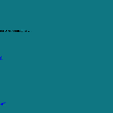
рного ландшафта …
el
ра”