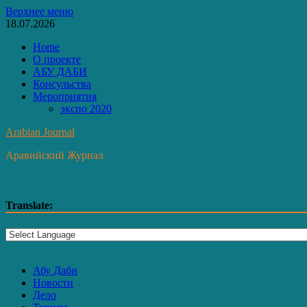
Перейти
Верхнее меню
к
18.07.2026
содержимому
Home
О проекте
АБУ ДАБИ
Консульства
Мероприятия
экспо 2020
Arabian Journal
Аравийский Журнал
Translate:
Абу Даби
Новости
Дело