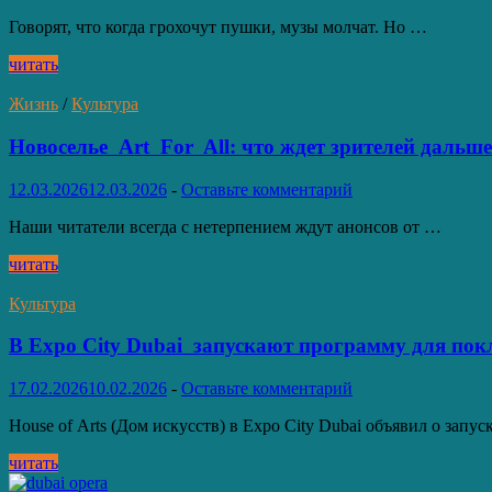
сектора
страны
Говорят, что когда грохочут пушки, музы молчат. Но …
Когда
читать
грохочут
пушки,
Жизнь
/
Культура
музы
выходят
Новоселье Art For All: что ждет зрителей дальше
в
онлайн:
12.03.2026
12.03.2026
-
Оставьте комментарий
7
виртуальных
Наши читатели всегда с нетерпением ждут анонсов от …
туров
по
Новоселье
читать
музеям
Art
мира
For
Культура
All:
что
В Expo City Dubai запускают программу для пок
ждет
зрителей
17.02.2026
10.02.2026
-
Оставьте комментарий
дальше
House of Arts (Дом искусств) в Expo City Dubai объявил о зап
В Expo City Dubai
читать
запускают