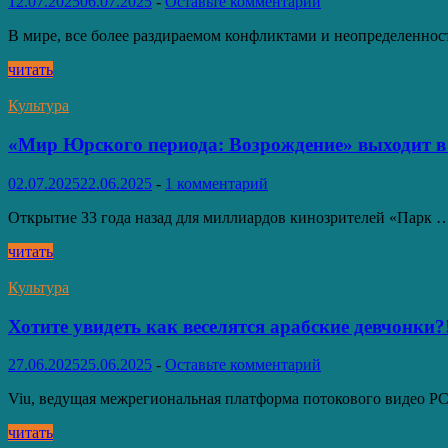
12.07.2025
06.07.2025
-
Оставьте комментарий
театре Zabeel
В мире, все более раздираемом конфликтами и неопределенно
В
читать
ОАЭ
открылась
Культура
выставка
“Парк
«Мир Юрского периода: Возрождение» выходит в
всеобщего
мира”
02.07.2025
22.06.2025
-
1 комментарий
Открытие 33 года назад для миллиардов кинозрителей «Парк 
«Мир
читать
Юрского
периода:
Культура
Возрождение»
выходит
Хотите увидеть как веселятся арабские девчонки?
в
прокат
27.06.2025
25.06.2025
-
Оставьте комментарий
Viu, ведущая межрегиональная платформа потокового видео P
Хотите
читать