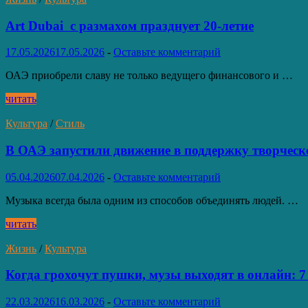
творческую
экосистему:
Art Dubai с размахом празднует 20-летие
17.05.2026
17.05.2026
-
Оставьте комментарий
ОАЭ приобрели славу не только ведущего финансового и …
Art Dubai
читать
с
размахом
Культура
/
Стиль
празднует
20-
В ОАЭ запустили движение в поддержку творческ
летие
05.04.2026
07.04.2026
-
Оставьте комментарий
Музыка всегда была одним из способов объединять людей. …
В
читать
ОАЭ
запустили
Жизнь
/
Культура
движение
в
Когда грохочут пушки, музы выходят в онлайн: 
поддержку
творческого
22.03.2026
16.03.2026
-
Оставьте комментарий