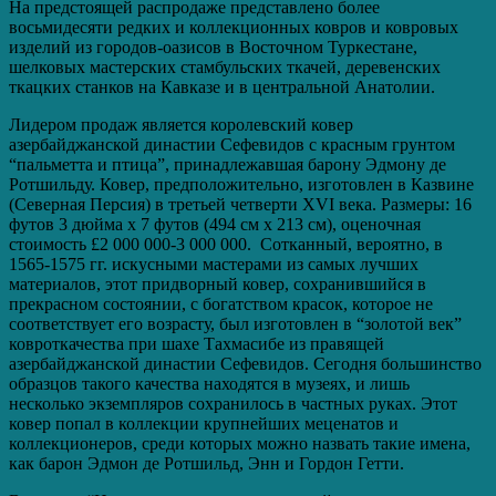
На предстоящей распродаже представлено более
восьмидесяти редких и коллекционных ковров и ковровых
изделий из городов-оазисов в Восточном Туркестане,
шелковых мастерских стамбульских ткачей, деревенских
ткацких станков на Кавказе и в центральной Анатолии.
Лидером продаж является королевский ковер
азербайджанской династии Сефевидов с красным грунтом
“пальметта и птица”, принадлежавшая барону Эдмону де
Ротшильду. Ковер, предположительно, изготовлен в Казвине
(Северная Персия) в третьей четверти XVI века. Размеры: 16
футов 3 дюйма x 7 футов (494 см x 213 см), оценочная
стоимость £2 000 000-3 000 000. Сотканный, вероятно, в
1565-1575 гг. искусными мастерами из самых лучших
материалов, этот придворный ковер, сохранившийся в
прекрасном состоянии, с богатством красок, которое не
соответствует его возрасту, был изготовлен в “золотой век”
ковроткачества при шахе Тахмасибе из правящей
азербайджанской династии Сефевидов. Сегодня большинство
образцов такого качества находятся в музеях, и лишь
несколько экземпляров сохранилось в частных руках. Этот
ковер попал в коллекции крупнейших меценатов и
коллекционеров, среди которых можно назвать такие имена,
как барон Эдмон де Ротшильд, Энн и Гордон Гетти.