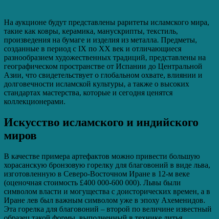
На аукционе будут представлены раритеты исламского мира,
такие как ковры, керамика, манускрипты, текстиль,
произведения на бумаге и изделия из металла. Предметы,
созданные в период с IX по XX век и отличающиеся
разнообразием художественных традиций, представлены на
географическом пространстве от Испании до Центральной
Азии, что свидетельствует о глобальном охвате, влиянии и
долговечности исламской культуры, а также о высоких
стандартах мастерства, которые и сегодня ценятся
коллекционерами.
Искусство исламского и индийского
миров
В качестве примера артефактов можно привести большую
хорасанскую бронзовую горелку для благовоний в виде льва,
изготовленную в Северо-Восточном Иране в 12-м веке
(оценочная стоимость £400 000-600 000). Львы были
символом власти и могущества с доисторических времен, а в
Иране лев был важным символом уже в эпоху Ахеменидов.
Эта горелка для благовоний – второй по величине известный
образец такой формы, выполненный в технике литья.