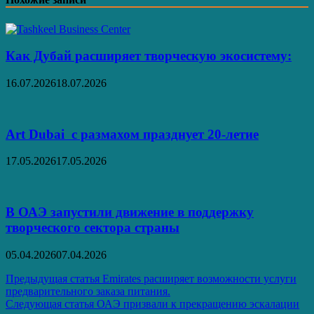
Как Дубай расширяет творческую экосистему:
16.07.2026
18.07.2026
Art Dubai с размахом празднует 20-летие
17.05.2026
17.05.2026
В ОАЭ запустили движение в поддержку
творческого сектора страны
05.04.2026
07.04.2026
Навигация
Предыдущая статья
Emirates расширяет возможности услуги
предварительного заказа питания.
по
Следующая статья
ОАЭ призвали к прекращению эскалации