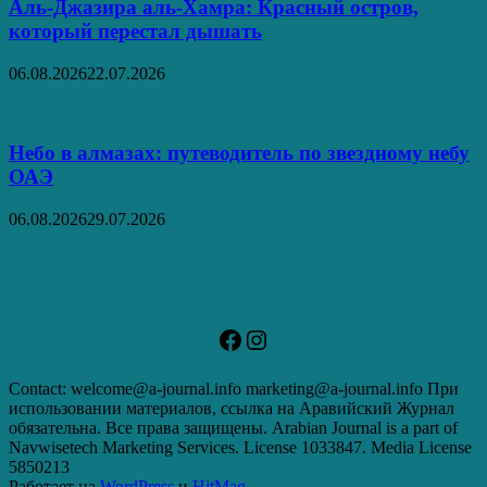
Аль‑Джазира аль‑Хамра: Красный остров,
который перестал дышать
06.08.2026
22.07.2026
Небо в алмазах: путеводитель по звездному небу
ОАЭ
06.08.2026
29.07.2026
Facebook
Instagram
Contact: welcome@a-journal.info marketing@a-journal.info При
использовании материалов, ссылка на Аравийский Журнал
обязательна. Все права защищены. Arabian Journal is a part of
Navwisetech Marketing Services. License 1033847. Media License
5850213
Работает на
WordPress
и
HitMag
.