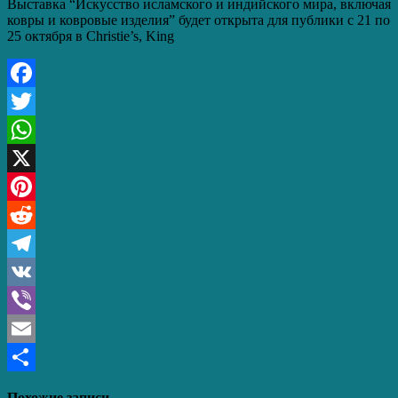
Выставка “Искусство исламского и индийского мира, включая
ковры и ковровые изделия” будет открыта для публики с 21 по
25 октября в Christie’s, King
Facebook
Twitter
WhatsApp
X
Pinterest
Reddit
Telegram
VK
Viber
Email
Отправить
Похожие записи