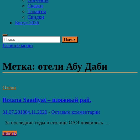
Обучение
Сказки
Таланты
Скидки
Бонус 2026
Найти:
Главное меню
Метка:
отели Абу Даби
Отели
Rotana Saadiyat – пляжный рай.
31.07.2018
04.11.2020
-
Оставьте комментарий
За последние годы в столице ОАЭ появилось …
Rotana
читать
Saadiyat