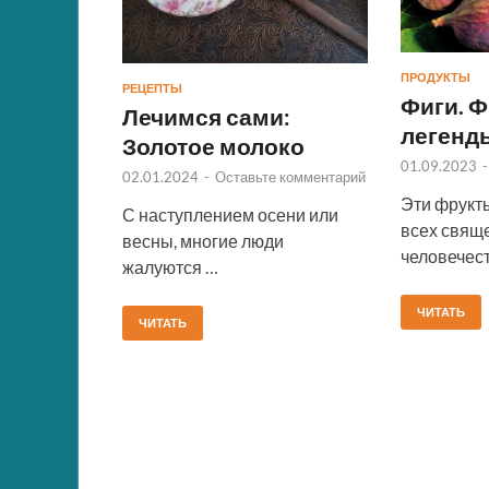
ПРОДУКТЫ
РЕЦЕПТЫ
Фиги. Ф
Лечимся сами:
легенд
Золотое молоко
01.09.2023
02.01.2024
-
Оставьте комментарий
Эти фрукт
С наступлением осени или
всех свящ
весны, многие люди
человечес
жалуются …
ЧИТАТЬ
ЧИТАТЬ