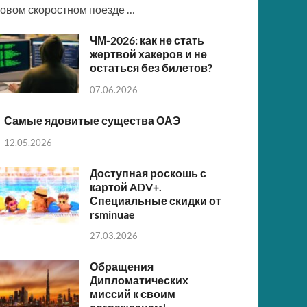
овом скоростном поезде …
ЧМ-2026: как не стать
жертвой хакеров и не
остаться без билетов?
07.06.2026
Самые ядовитые существа ОАЭ
12.05.2026
Доступная роскошь с
картой ADV+.
Специальные скидки от
rsminuae
27.03.2026
Обращения
Дипломатических
миссий к своим