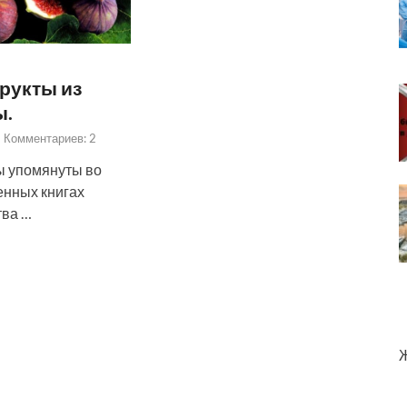
рукты из
ы.
-
Комментариев: 2
ы упомянуты во
енных книгах
тва …