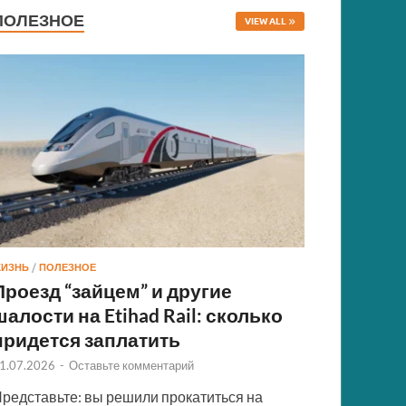
ПОЛЕЗНОЕ
VIEW ALL
ИЗНЬ
/
ПОЛЕЗНОЕ
Проезд “зайцем” и другие
шалости на Etihad Rail: сколько
придется заплатить
1.07.2026
-
Оставьте комментарий
редставьте: вы решили прокатиться на