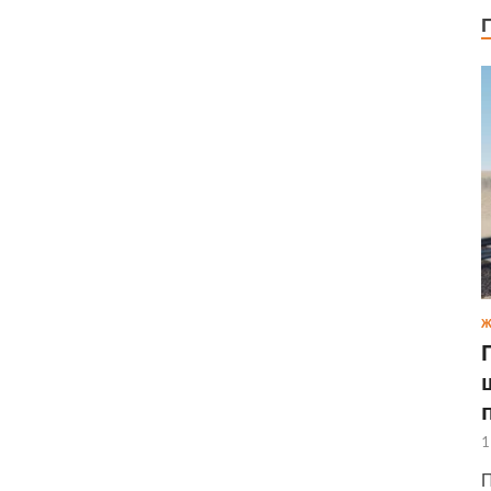
Ж
1
П