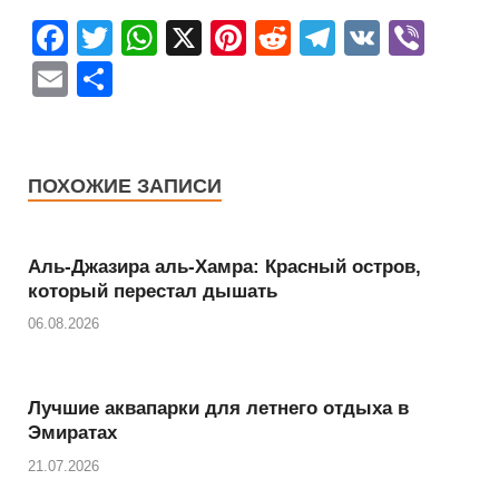
F
T
W
X
Pi
R
T
V
Vi
a
wi
h
nt
e
el
K
b
E
О
c
tt
at
er
d
e
er
m
тп
e
er
s
e
di
gr
ail
р
b
A
st
t
a
а
ПОХОЖИЕ ЗАПИСИ
o
p
m
в
o
p
и
Аль‑Джазира аль‑Хамра: Красный остров,
k
ть
который перестал дышать
06.08.2026
Лучшие аквапарки для летнего отдыха в
Эмиратах
21.07.2026