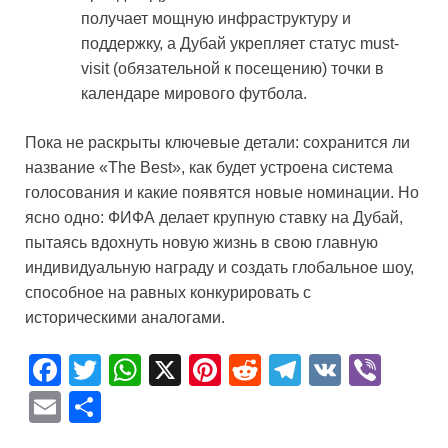
получает мощную инфраструктуру и
поддержку, а Дубай укрепляет статус must-
visit (обязательной к посещению) точки в
календаре мирового футбола.
Пока не раскрыты ключевые детали: сохранится ли
название «The Best», как будет устроена система
голосования и какие появятся новые номинации. Но
ясно одно: ФИФА делает крупную ставку на Дубай,
пытаясь вдохнуть новую жизнь в свою главную
индивидуальную награду и создать глобальное шоу,
способное на равных конкурировать с
историческими аналогами.
F
T
W
X
Pi
R
T
V
Vi
a
wi
h
nt
e
el
K
b
E
О
c
tt
at
er
d
e
er
m
тп