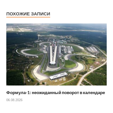
e
er
s
e
di
gr
ail
р
b
A
st
t
a
а
ПОХОЖИЕ ЗАПИСИ
o
p
m
в
o
p
и
k
ть
Формула-1: неожиданный поворот в календаре
06.08.2026