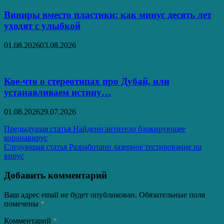
Виниры вместо пластики: как минус десять лет
уходят с улыбкой
01.08.2026
03.08.2026
Кое-что о стереотипах про Дубай, или
устанавливаем истину…
01.08.2026
29.07.2026
Навигация
Предыдущая статья
Найдено антитело блокирующее
коронавирус
по
Следующая статья
Разработано лазерное тестирование на
записям
вирус
Добавить комментарий
Ваш адрес email не будет опубликован.
Обязательные поля
помечены
*
Комментарий
*