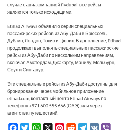
случае с авиакомпанией flydubai, все рейсы
являются только исходящими.
Etihad Airways объявил о серии специальных
пассажирских рейсов из Абу-Даби в Брюссель,
Дублин, Лондон, Токио и Цюрих. В дополнение, Etihad
продолжает выполнять специальные пассажирские
рейсы из Абу-Даби по нескольким направлениям,
включая Амстердам, Джакарту, Манилу, Мельбурн,
Сеул и Сингапур.
Эти специальные рейсы из Абу-Даби доступны для
бронирования через мобильное приложение
etihad.com, контактный центр Etihad Airways по
телефону +971 600 555 666 (ОАЭ), или через
агентства путешествий.
F
T
W
X
Pi
R
T
V
Vi