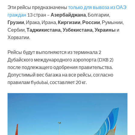
Эти рейсы предназначены
только для вывоза из ОАЭ
граждан
13 стран –
Азербайджана
, Болгарии,
Грузии
, Ирака, Ирана,
Киргизии
,
России
, Румынии,
Сербии,
Таджикистана, Узбекистана, Украины
и
Хорватии.
Рейсы будут выполняются из терминала 2
Дубайского международного аэропорта (DXB 2)
после подлежащего одобрения правительства.
Допустимый вес багажа на все рейсы, согласно
правилам flydubai, составляет 20 кг.