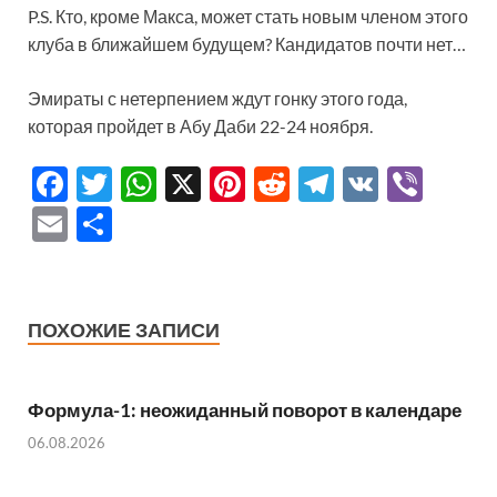
P.S. Кто, кроме Макса, может стать новым членом этого
клуба в ближайшем будущем? Кандидатов почти нет…
Эмираты с нетерпением ждут гонку этого года,
которая пройдет в Абу Даби 22-24 ноября.
F
T
W
X
Pi
R
T
V
Vi
ac
w
h
nt
e
el
K
b
E
О
e
itt
at
er
d
e
er
m
тп
b
er
s
es
di
gr
ail
р
o
A
t
t
a
а
ПОХОЖИЕ ЗАПИСИ
o
p
m
в
k
p
и
Формула-1: неожиданный поворот в календаре
ть
06.08.2026