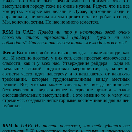
Наадя, но нужно быть реалистами и понимать, что эти
выступления городу тоже не очень нужны. Радует, что на все
концерты, которые мы делали в Дубае, приходили люди и
спрашивали, не хотим ли мы привезти таких ребят в город.
Мы, конечно, хотим. Но нас не много (смеется).
RSM in UAE:
Правда ли что у некоторых звёзд очень
сложный список требований (райдер)? Трудно ли его
соблюдать? Или все-таки звезды такие же люди как все мы?
Женя:
Вы правы, действительно, звезды – такие же люди, как
мы. И именно поэтому у них есть свои простые человеческие
слабости, как и у всех нас. Утверждение райдера – одна из
начальных стадий подготовки мероприятия, и, конечно,
артисты часто идут навстречу и отказываются от каких-то
требований, которые трудновыполнимы ввиду местных
реалий. Все, что мы можем сделать, мы всегда выполняем
беспрекословно, ведь хорошее настроение артиста – залог
сногсшибательных выступлений, а это именно то, к чему мы
стремимся: создавать неповторимые воспоминания для нашей
публики.
RSM in UAE:
Ну теперь расскажи, как тебе удаётся все
совмещать? И интересную работу, и семью, и прекрасную