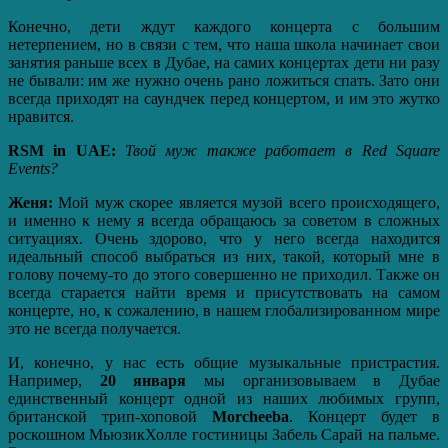
Конечно, дети ждут каждого концерта с большим
нетерпением, но в связи с тем, что наша школа начинает свои
занятия раньше всех в Дубае, на самих концертах дети ни разу
не бывали: им же нужно очень рано ложиться спать. Зато они
всегда приходят на саундчек перед концертом, и им это жутко
нравится.
RSM in UAE:
Твой муж также работает в Red Square
Events?
Женя:
Мой муж скорее является музой всего происходящего,
и именно к нему я всегда обращаюсь за советом в сложных
ситуациях. Очень здорово, что у него всегда находится
идеальный способ выбраться из них, такой, который мне в
голову почему-то до этого совершенно не приходил. Также он
всегда старается найти время и присутствовать на самом
концерте, но, к сожалению, в нашем глобализированном мире
это не всегда получается.
И, конечно, у нас есть общие музыкальные пристрастия.
Например,
20 января
мы организовываем в Дубае
единственный концерт одной из наших любимых групп,
британской трип-хоповой
Morcheeba
. Концерт будет в
роскошном МьюзикХолле гостиницы Забель Сарай на пальме.