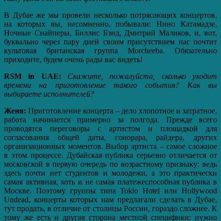
В Дубае же мы провели несколько потрясающих концертов,
на которых вы, несомненно, побывали: Нино Катамадзе,
Ночные Снайперы, Биллис Бэнд, Дмитрий Маликов, и, вот,
буквально через пару дней своим присутствием нас почтит
культовая британская группа Morcheeba. Обязательно
приходите, будем очень рады вас видеть!
RSM in UAE:
Скажите, пожалуйста, сколько уходит
времени на приготовление такого события? Как вы
выбираете исполнителей?
Женя:
Приготовление концерта – дело хлопотное и затратное,
работа начинается примерно за полгода. Прежде всего
проводятся переговоры с артистом и площадкой для
согласования общей даты, гонорара, райдера, других
организационных моментов. Выбор артиста – самое сложное
в этом процессе. Дубайская публика серьезно отличается от
московской в первую очередь по возрастному признаку: ведь
здесь почти нет студентов и молодежи, а это практически
самая активная, хоть и не самая платежеспособная публика в
Москве. Поэтому группы типа Tokio Hotel или Hollywood
Undead, концерты которых нам предлагали сделать в Дубае,
тут продать, в отличие от столицы России, гораздо сложнее. К
тому же есть и другая сторона местной специфики: нужно