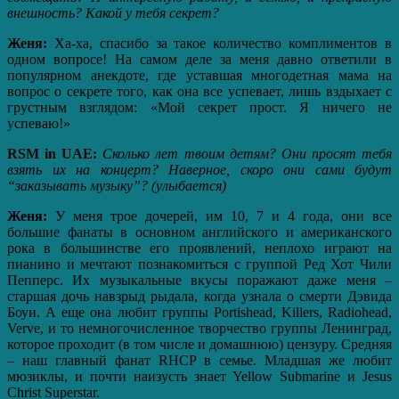
внешность? Какой у тебя секрет?
Женя:
Ха-ха, спасибо за такое количество комплиментов в
одном вопросе! На самом деле за меня давно ответили в
популярном анекдоте, где уставшая многодетная мама на
вопрос о секрете того, как она все успевает, лишь вздыхает с
грустным взглядом: «Мой секрет прост. Я ничего не
успеваю!»
RSM in UAE:
Сколько лет твоим детям? Они просят тебя
взять их на концерт? Наверное, скоро они сами будут
“заказывать музыку”? (улыбается)
Женя:
У меня трое дочерей, им 10, 7 и 4 года, они все
большие фанаты в основном английского и американского
рока в большинстве его проявлений, неплохо играют на
пианино и мечтают познакомиться с группой Ред Хот Чили
Пепперс. Их музыкальные вкусы поражают даже меня –
старшая дочь навзрыд рыдала, когда узнала о смерти Дэвида
Боуи. А еще она любит группы Portishead, Killers, Radiohead,
Verve, и то немногочисленное творчество группы Ленинград,
которое проходит (в том числе и домашнюю) цензуру. Средняя
– наш главный фанат RHCP в семье. Младшая же любит
мюзиклы, и почти наизусть знает Yellow Submarine и Jesus
Christ Superstar.