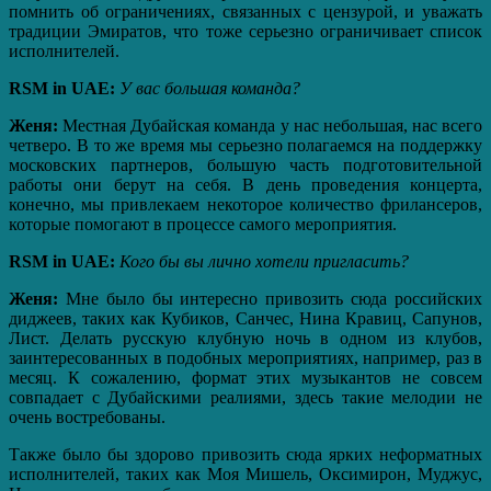
помнить об ограничениях, связанных с цензурой, и уважать
традиции Эмиратов, что тоже серьезно ограничивает список
исполнителей.
RSM in UAE:
У вас большая команда?
Женя:
Местная Дубайская команда у нас небольшая, нас всего
четверо. В то же время мы серьезно полагаемся на поддержку
московских партнеров, большую часть подготовительной
работы они берут на себя. В день проведения концерта,
конечно, мы привлекаем некоторое количество фрилансеров,
которые помогают в процессе самого мероприятия.
RSM in UAE:
Кого бы вы лично хотели пригласить?
Женя:
Мне было бы интересно привозить сюда российских
диджеев, таких как Кубиков, Санчес, Нина Кравиц, Сапунов,
Лист. Делать русскую клубную ночь в одном из клубов,
заинтересованных в подобных мероприятиях, например, раз в
месяц. К сожалению, формат этих музыкантов не совсем
совпадает с Дубайскими реалиями, здесь такие мелодии не
очень востребованы.
Также было бы здорово привозить сюда ярких неформатных
исполнителей, таких как Моя Мишель, Оксимирон, Муджус,