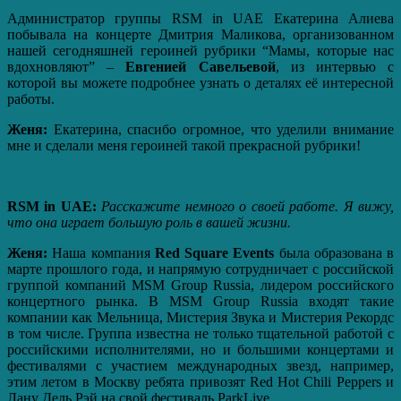
Администратор группы RSM in UAE Екатерина Алиева
побывала на концерте Дмитрия Маликова, организованном
нашей сегодняшней героиней рубрики “Мамы, которые нас
вдохновляют” –
Евгенией Савельевой
, из интервью с
которой вы можете подробнее узнать о деталях её интересной
работы.
Женя:
Екатерина, спасибо огромное, что уделили внимание
мне и сделали меня героиней такой прекрасной рубрики!
RSM in UAE:
Расскажите немного о своей работе. Я вижу,
что она играет большую роль в вашей жизни.
Женя:
Наша компания
Red Square Events
была образована в
марте прошлого года, и напрямую сотрудничает с российской
группой компаний MSM Group Russia, лидером российского
концертного рынка. В MSM Group Russia входят такие
компании как Мельница, Мистерия Звука и Мистерия Рекордс
в том числе. Группа известна не только тщательной работой с
российскими исполнителями, но и большими концертами и
фестивалями с участием международных звезд, например,
этим летом в Москву ребята привозят Red Hot Chili Peppers и
Лану Дель Рэй на свой фестиваль ParkLive.