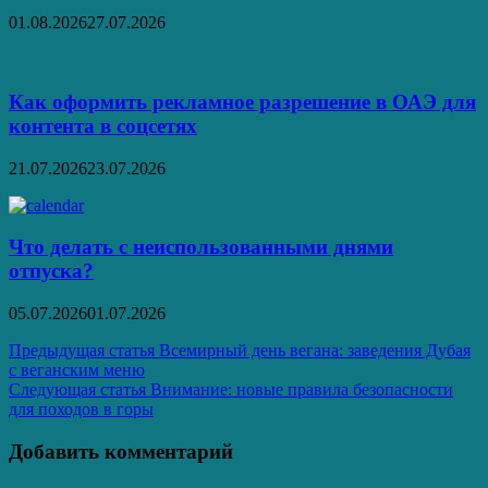
01.08.2026
27.07.2026
Как оформить рекламное разрешение в ОАЭ для
контента в соцсетях
21.07.2026
23.07.2026
Что делать с неиспользованными днями
отпуска?
05.07.2026
01.07.2026
Навигация
Предыдущая статья
Всемирный день вегана: заведения Дубая
с веганским меню
по
Следующая статья
Внимание: новые правила безопасности
записям
для походов в горы
Добавить комментарий