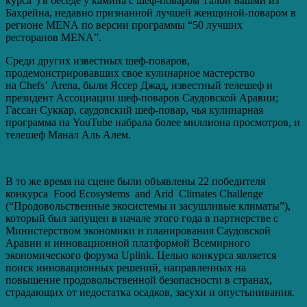
курса”) в беседе у камина с шеф-поваром Талой Башми из
Бахрейна, недавно признанной лучшей женщиной-поваром в
регионе MENA по версии программы “50 лучших
ресторанов MENA”.
Среди других известных шеф-поваров,
продемонстрировавших свое кулинарное мастерство
на Chefs’ Arena, были Яссер Джад, известный телешеф и
президент Ассоциации шеф-поваров Саудовской Аравии;
Гассан Суккар, саудовский шеф-повар, чья кулинарная
программа на YouTube набрала более миллиона просмотров, и
телешеф Манал Аль Алем.
В то же время на сцене были объявлены 22 победителя
конкурса Food Ecosystems and Arid Climates Challenge
(“Продовольственные экосистемы и засушливые климаты”),
который был запущен в начале этого года в партнерстве с
Министерством экономики и планирования Саудовской
Аравии и инновационной платформой Всемирного
экономического форума Uplink. Целью конкурса является
поиск инновационных решений, направленных на
повышение продовольственной безопасности в странах,
страдающих от недостатка осадков, засухи и опустынивания.