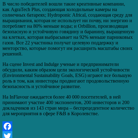
В число победителей вошли такие креативные компании,
как AgraTech Plus, создающая холодильные камеры на
солнечных батареях; Hydroponic Africal, создающая среду для
выращивания, которая не использует ни почву, ни энергию и
потребляет на 80% меньше воды; и Orbillion, производящая
безопасную и устойчивую говядину и баранину, выращенную
на клетках, которая выбрасывает на 92% меньше парниковых
газов. Все 22 участника получат целевую поддержку и
менторство, которые помогут им расширить масштабы своих
решений.
На сцене Invest and Indulge ученые и предприниматели
обсудили, каким образом цели экологической устойчивости
(Environmental Sustainability Goals, ESG) играют все большую
роль в том, как инвесторы продвигают продовольственную
безопасность и устойчивое развитие.
На InFlavour ожидается более 40 000 посетителей, в ней
принимают участие 400 экспонентов, 200 инвесторов и 200
докладчиков из 143 стран мира – беспрецедентное количество
для мероприятия в сфере F&B в Королевстве.
Facebook