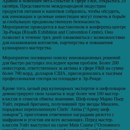
Аравии и новейшее мега-событие в сфере F&B, открылось 29
октября. Представители международной индустрии
продуктов питания и напитков собрались, чтобы обсудить,
как инновации и целевые инвестиции могут помочь в борьбе
за глобальную продовольственную безопасность.
Мероприятие проводится в выставочном и конференц-центре
Эр-Рияда (Riyadh Exhibition and Convention Centre). Оно
позволит в течение трех дней ознакомиться с возможностями
для налаживания контактов, партнерства и повышения
кулинарного мастерства.
Мероприятие посвящено поиску инновационных решений
для быстро растущих последнее время проблем. Более 200
инвесторов, ответственных за активы в сфере F&B на сумму
более 700 млрд. долларов США, присоединились к тысячам
профессионалов сектора на площадке в Эр-Рияде.
Кроме того, целый ряд кулинарных экспертов и шеф-поваров
демонстрируют свои таланты в ходе более чем 100 мастер-
классов и сеансов обмена знаниями. Шеф-повар Марко Пьер
Уайт, первый британец, получивший три звезды Мишлен,
порадовал переполненную Chefs’ Arena (“Арену шеф-
поваров”), приготовив отмеченное наградами ризотто с
шафраном и угостив им всех желающих. Перед мастер-
классом Уайт выступил на сцене Main Course (“Основного