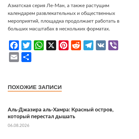
Азиатская серия Ле-Ман, а также растущим
календарем развлекательных и общественных
мероприятий, площадка продолжает работать в
больших масштабах в нескольких форматах.
Fa
T
W
X
Pi
R
Te
V
Vi
ce
w
h
nt
e
le
K
b
E
О
b
itt
at
er
d
gr
er
m
т
o
er
s
es
di
a
ail
п
o
A
t
t
m
р
ПОХОЖИЕ ЗАПИСИ
k
p
ав
p
и
Аль‑Джазира аль‑Хамра: Красный остров,
ть
который перестал дышать
06.08.2026