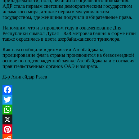
принадлежности, пола, религии и социального положения.
АДР стала первым светским демократическим государством
исламского мира, а также первым мусульманским
государством, где женщины получили избирательные права.
Напомним, что и в прошлом году в ознаменование Дня
Республики символ Дубая – 828-метровая башня в форме иглы
также окрасилась в цвета азербайджанского триколора.
Как нам сообщили в дипмиссии Азербайджана,
проецирование флага страны производится на безвозмездной
основе по подтвержденной заявке Азербайджана и с согласия
правительственных органов ОАЭ и эмирата.
Д-р Алигейдар Рзаев
Facebook
Twitter
WhatsApp
X