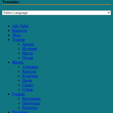
Translate:
Абу Даби
Новости
Дело
Туризм
Акции
История
Места
Отели
Жизнь
Здоровье
Красота
Культура
Люди
Спорт
Стиль
Гурман
Рестораны
Продукты
Рецепты
Полезное