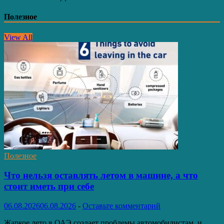
Полезное
View All
Полезное
Что нельзя оставлять летом в машине, а что
стоит иметь при себе
06.08.2026
06.08.2026
-
Оставьте комментарий
Жаркое лето в ОАЭ создает проблемы автомобилистам, и …