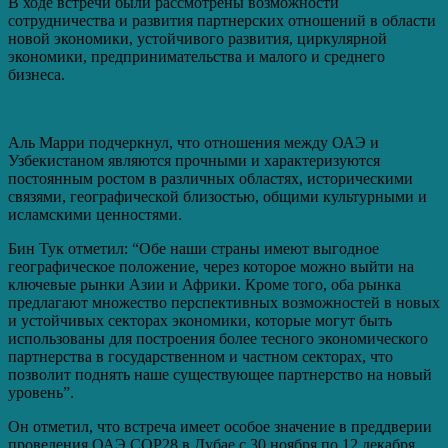
В ходе встречи были рассмотрены возможности
сотрудничества и развития партнерских отношений в области
новой экономики, устойчивого развития, циркулярной
экономики, предпринимательства и малого и среднего
бизнеса.
Аль Марри подчеркнул, что отношения между ОАЭ и
Узбекистаном являются прочными и характеризуются
постоянным ростом в различных областях, историческими
связями, географической близостью, общими культурными и
исламскими ценностями.
Бин Тук отметил: “Обе наши страны имеют выгодное
географическое положение, через которое можно выйти на
ключевые рынки Азии и Африки. Кроме того, оба рынка
предлагают множество перспективных возможностей в новых
и устойчивых секторах экономики, которые могут быть
использованы для построения более тесного экономического
партнерства в государственном и частном секторах, что
позволит поднять наше существующее партнерство на новый
уровень”.
Он отметил, что встреча имеет особое значение в преддверии
проведения ОАЭ COP28 в Дубае с 30 ноября по 12 декабря