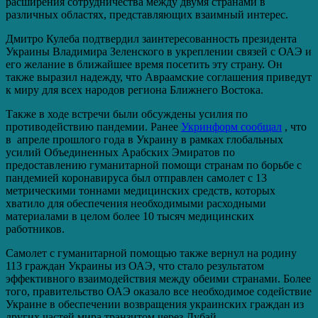
расширения сотрудничества между двумя странами в
различных областях, представляющих взаимный интерес.
Дмитро Кулеба подтвердил заинтересованность президента
Украины Владимира Зеленского в укреплении связей с ОАЭ и
его желание в ближайшее время посетить эту страну. Он
также выразил надежду, что Авраамские соглашения приведут
к миру для всех народов региона Ближнего Востока.
Также в ходе встречи были обсуждены усилия по
противодействию пандемии. Ранее
Укринформ сообщал
, что
в апреле прошлого года в Украину в рамках глобальных
усилий Объединенных Арабских Эмиратов по
предоставлению гуманитарной помощи странам по борьбе с
пандемией коронавируса был отправлен самолет с 13
метрическими тоннами медицинских средств, которых
хватило для обеспечения необходимыми расходными
материалами в целом более 10 тысяч медицинских
работников.
Самолет с гуманитарной помощью также вернул на родину
113 граждан Украины из ОАЭ, что стало результатом
эффективного взаимодействия между обеими странами. Более
того, правительство ОАЭ оказало все необходимое содействие
Украине в обеспечении возвращения украинских граждан из
других частей мира транзитом через Дубай.