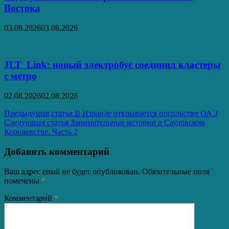
Востока
03.08.2026
03.08.2026
JLT Link: новый электробус соединил кластеры
с метро
02.08.2026
02.08.2026
Навигация
Предыдущая статья
В Израиле открывается посольство ОАЭ
Следующая статья
Занимательные истории о Саудовском
по
Королевстве. Часть 2
записям
Добавить комментарий
Ваш адрес email не будет опубликован.
Обязательные поля
помечены
*
Комментарий
*