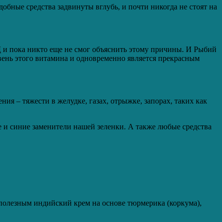
обные средства задвинуты вглубь, и почти никогда не стоят на
а Д и пока никто еще не смог объяснить этому причины. И Рыбий
овень этого витамина и одновременно является прекрасным
я – тяжести в желудке, газах, отрыжке, запорах, таких как
е и синие заменители нашей зеленки. А также любые средства
полезным индийский крем на основе тюрмерика (коркума),