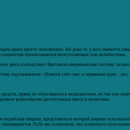
щать врача просто невозможно. Но даже те, у кого имеются сам
то пациентам прописываются болеутоляющие или антибиотики.
ицине здесь господствует британско-американская система, сильно
тему под названием: «Помоги себе сам» и прямиком идти…нет, 
 средств, прямо не относящихся к медицинским, но так или и
ромное разнообразие растительных масел и косметики.
 индийская община, представители которой широко используют н
 гипермаркетов ЛуЛу мы посмотрим, что особенного использова