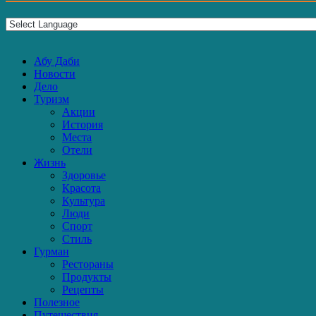
Абу Даби
Новости
Дело
Туризм
Акции
История
Места
Отели
Жизнь
Здоровье
Красота
Культура
Люди
Спорт
Стиль
Гурман
Рестораны
Продукты
Рецепты
Полезное
Путешествия