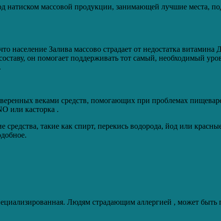
под натиском массовой продукции, занимающей лучшие места, под
, что население Залива массово страдает от недостатка витамин
у составу, он помогает поддерживать тот самый, необходимый ур
.
веренных веками средств, помогающих при проблемах пищеварени
O или касторка .
средства, такие как спирт, перекись водорода, йод или красны
одобное.
пециализированная. Людям страдающим аллергией , может быть 