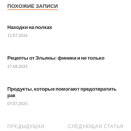
o
A
t
t
a
а
ПОХОЖИЕ ЗАПИСИ
o
p
m
в
k
p
и
Находки на полках
ть
11.07.2026
Рецепты от Эльяны: финики и не только
27.08.2025
Продукты, которые помогают предотвратить
рак
07.07.2025
ПРЕДЫДУЩАЯ
СЛЕДУЮЩАЯ СТАТЬЯ