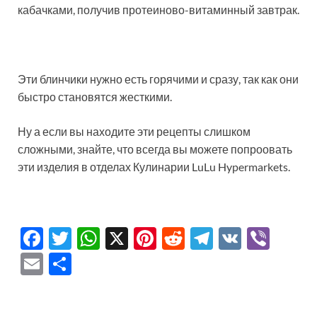
кабачками, получив протеиново-витаминный завтрак.
Эти блинчики нужно есть горячими и сразу, так как они
быстро становятся жесткими.
Ну а если вы находите эти рецепты слишком
сложными, знайте, что всегда вы можете попроовать
эти изделия в отделах Кулинарии LuLu Hypermarkets.
F
T
W
X
Pi
R
T
V
Vi
ac
w
h
nt
e
el
K
b
E
О
e
itt
at
er
d
e
er
m
тп
b
er
s
es
di
gr
ail
р