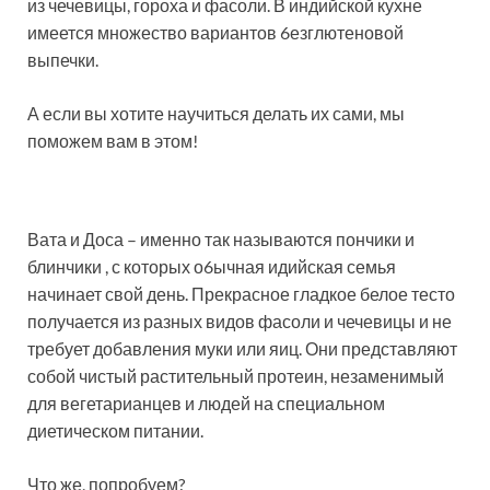
из чечевицы, гороха и фасоли. В индийской кухне
имеется множество вариантов 6езглютеновой
выпечки.
А если вы хотите научиться делать их сами, мы
поможем вам в этом!
Вата и Доса – именно так называются пончики и
блинчики , с которых о6ычная идийская семья
начинает свой день. Прекрасное гладкое белое тесто
получается из разных видов фасоли и чечевицы и не
требует добавления муки или яиц. Они представляют
собой чистый растительный протеин, незаменимый
для вегетарианцев и людей на специальном
диетическом питании.
Что же, попробуем?