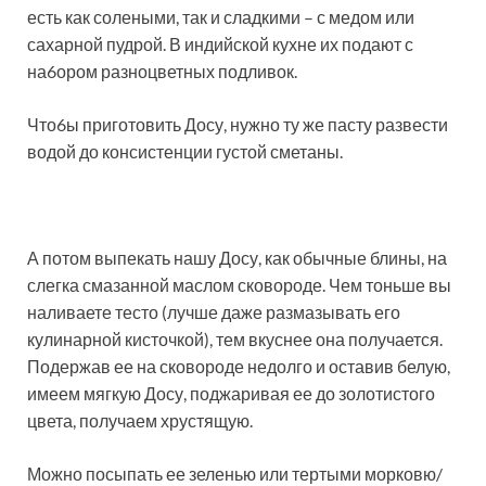
есть как солеными, так и сладкими – с медом или
сахарной пудрой. В индийской кухне их подают с
на6ором разноцветных подливок.
Что6ы приготовить Досу, нужно ту же пасту развести
водой до консистенции густой сметаны.
А потом выпекать нашу Досу, как обычные блины, на
слегка смазанной маслом сковороде. Чем тоньше вы
наливаете тесто (лучше даже размазывать его
кулинарной кисточкой), тем вкуснее она получается.
Подержав ее на сковороде недолго и оставив белую,
имеем мягкую Досу, поджаривая ее до золотистого
цвета, получаем хрустящую.
Можно посыпать ее зеленью или тертыми морковю/