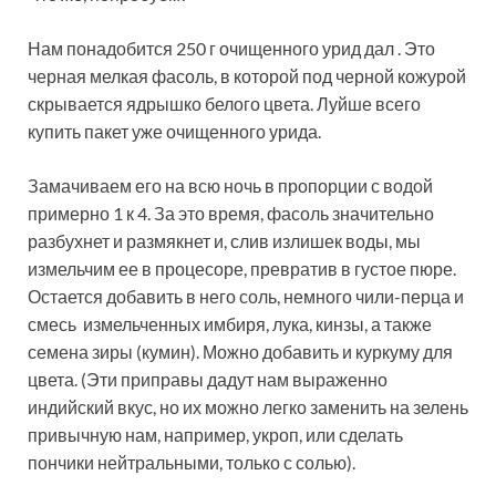
Нам понадобится 250 г очищенного урид дал . Это
черная мелкая фасоль, в которой под черной кожурой
скрывается ядрышко белого цвета. Луйше всего
купить пакет уже очищенного урида.
Замачиваем его на всю ночь в пропорции с водой
примерно 1 к 4. За это время, фасоль значительно
разбухнет и размякнет и, слив излишек воды, мы
измельчим ее в процесоре, превратив в густое пюре.
Остается добавить в него соль, немного чили-перца и
смесь измельченных имбиря, лука, кинзы, а также
семена зиры (кумин). Можно добавить и куркуму для
цвета. (Эти приправы дадут нам выраженно
индийский вкус, но их можно легко заменить на зелень
привычную нам, например, укроп, или сделать
пончики нейтральными, только с солью).