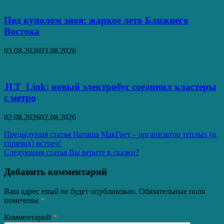
Под куполом зноя: жаркое лето Ближнего
Востока
03.08.2026
03.08.2026
JLT Link: новый электробус соединил кластеры
с метро
02.08.2026
02.08.2026
Навигация
Предыдущая статья
Наташа МакГрет – организатор теплых (и
горячих) встреч!
по
Следующая статья
Вы верите в сказки?
записям
Добавить комментарий
Ваш адрес email не будет опубликован.
Обязательные поля
помечены
*
Комментарий
*