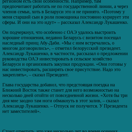
регионом есть свои особенности. Например, там
предпочитают работать не по государственной линии, а через
членов семьи, хоть в Беларуси это и не принято. «Поэтому у
меня старший сын в роли помощника постоянно курирует эти
сферы. И они на это идут» – рассказал Александр Лукашенко.
Он подчеркнул, что особенно с ОАЭ удалось выстроить
хорошие отношения, недавно Беларусь с визитом посещал
наследный принц Абу-Даби. «Мы с ним встречались, о
многом договорились», – отметил белорусский президент.
Александр Лукашенко, в частности, рассказал о предложении
руководства ОАЭ инвестировать в сельское хозяйство
Беларуси и организовать закупки продукции. «Они готовы у
нас инвестировать, расширять свое присутствие. Надо это
закреплять», – сказал Президент.
Глава государства добавил, что предстоящая поездка на
Ближний Восток также станет для него возможностью на
несколько дней отойти от повседневной жизни. «Хотя бы три
дня мне заодно там ноги обмакнуть в этот залив, – сказал
Александр Лукашенко. – Отпуск не получится. У Президента
нет заместителей».
Стоит отметить, что уже несколько лет во время осенних