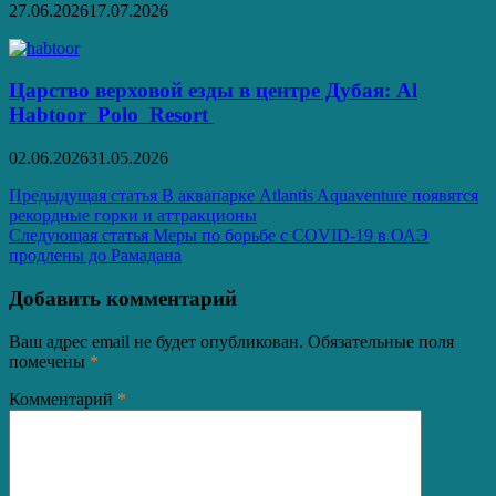
27.06.2026
17.07.2026
Царство верховой езды в центре Дубая: Al
Habtoor Polo Resort
02.06.2026
31.05.2026
Навигация
Предыдущая статья
В аквапарке Atlantis Aquaventure появятся
рекордные горки и аттракционы
по
Следующая статья
Меры по борьбе с COVID-19 в ОАЭ
записям
продлены до Рамадана
Добавить комментарий
Ваш адрес email не будет опубликован.
Обязательные поля
помечены
*
Комментарий
*