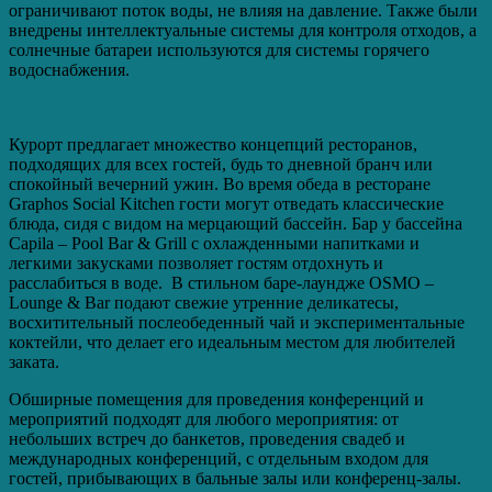
ограничивают поток воды, не влияя на давление. Также были
внедрены интеллектуальные системы для контроля отходов, а
солнечные батареи используются для системы горячего
водоснабжения.
Курорт предлагает множество концепций ресторанов,
подходящих для всех гостей, будь то дневной бранч или
спокойный вечерний ужин. Во время обеда в ресторане
Graphos Social Kitchen гости могут отведать классические
блюда, сидя с видом на мерцающий бассейн. Бар у бассейна
Capila – Pool Bar & Grill с охлажденными напитками и
легкими закусками позволяет гостям отдохнуть и
расслабиться в воде. В стильном баре-лаундже OSMO –
Lounge & Bar подают свежие утренние деликатесы,
восхитительный послеобеденный чай и экспериментальные
коктейли, что делает его идеальным местом для любителей
заката.
Обширные помещения для проведения конференций и
мероприятий подходят для любого мероприятия: от
небольших встреч до банкетов, проведения свадеб и
международных конференций, с отдельным входом для
гостей, прибывающих в бальные залы или конференц-залы.