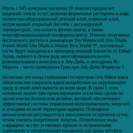
Отель с 545 номерами (включая 59 люксов) предлагает
широкий спектр услуг, включая фирменные рестораны и кафе,
полностью оборудованный детский клуб, пляжный клуб,
потрясающий открытый бассейн с регулируемой
температурой, спа-салон и фитнес-центр, а также
многофункциональный конференц-центр. Помимо получения
бесплатного доступа к аквапаркам Yas Waterworld Abu Dhabi,
Ferrari World Abu Dhabi и Warner Bros.World ™, постоянные
гости будут находиться в непосредственной близости от Etihad
Arena, первого в своем роде многофункционального
развлекательного комплекса в Абу-Даби, и автодрома Яс-
Марина – места проведения Гран-при Абу-Даби Формулы 1.
Несколько лет назад глобальная гостиничная сеть Hilton взяла
обязательство сократить вдвое воздействие на окружающую
среду в своей деятельности во всем мире. В связи с этим
основной акцент при проектировании отеля был сделан на
экологически безопасном дизайне, который обеспечивает
эффективные системы управления водоснабжением, энергией
и отходами на всей территории курорта. Освещение
автоматически регулируется в зависимости от времени суток,
чтобы снизить потребление энергии. Потребление воды
сокращено за счет установки кранов со встроенными
аэраторами и специальными насадками для душа, которые