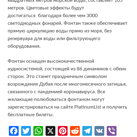
квадратных метров морской воды, составляет 105
метров. Цветовые эффекты будут
достигаться благодаря более чем 3000
светодиодных фонарей. Фонтан также обеспечивает
прямую циркуляцию воды прямо из моря, без
резервуара для воды или фильтрующего
оборудования.
Фонтан оснащен высококачественной
аудиосистемой, состоящей из 86 динамиков с обеих
сторон. Это станет праздничным символом
возрождения Дубая после многомесячного затишья,
связанного с пандемией коронавируса. Все
желающие полюбоваться фонтаном могут
зарегистрироваться на сайте PlatinumList и получить
бесплатные билеты.
Fa
T
W
X
Pi
R
Te
V
Vi