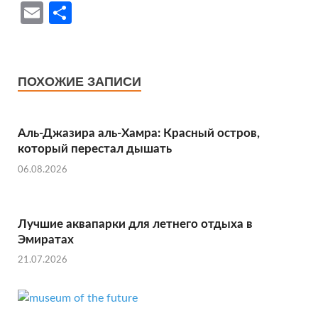
ce
w
h
nt
e
le
K
b
E
О
b
itt
at
er
d
gr
er
m
т
o
er
s
es
di
a
ail
п
o
A
t
t
m
р
ПОХОЖИЕ ЗАПИСИ
k
p
ав
p
и
Аль‑Джазира аль‑Хамра: Красный остров,
ть
который перестал дышать
06.08.2026
Лучшие аквапарки для летнего отдыха в
Эмиратах
21.07.2026