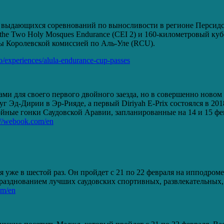
 выдающихся соревнований по выносливости в регионе Персидск
he Two Holy Mosques Endurance (CEI 2) и 160-километровый кубо
ны Королевской комиссией по Аль-Уле (RCU).
o/experiences/alula-endurance-cup-passes
ми для своего первого двойного заезда, но в совершенно новом
г Эд-Дирии в Эр-Рияде, а первый Diriyah E-Prix состоялся в 20
йные гонки Саудовской Аравии, запланированные на 14 и 15 февр
://webook.com/en
ся уже в шестой раз. Он пройдет с 21 по 22 февраля на ипподро
празднованием лучших саудовских спортивных, развлекательных
om/en