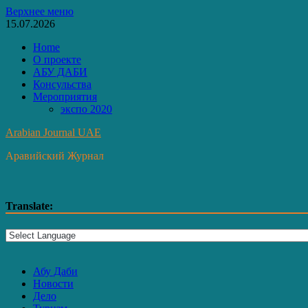
Перейти
Верхнее меню
к
15.07.2026
содержимому
Home
О проекте
АБУ ДАБИ
Консульства
Мероприятия
экспо 2020
Arabian Journal UAE
Аравийский Журнал
Translate:
Абу Даби
Новости
Дело