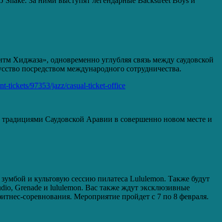
Snake. За ними выступят легендарные Backstreet Boys и
итм Хиджаза», одновременно углубляя связь между саудовской
усство посредством международного сотрудничества.
ent-tickets/97353/jazz/casual-ticket-office
 с традициями Саудовской Аравии в совершенно новом месте и
зумбой и культовую сессию пилатеса Lululemon. Также будут
io, Grenade и lululemon. Вас также ждут эксклюзивные
тнес-соревнования. Мероприятие пройдет с 7 по 8 февраля.