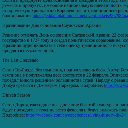
Если вы празднуете День основания в Джидде в этом году, ва
ремесла и продукты, имеющие национальную идентичность, му
историческую хронологию Королевства, и традиционный рынок
бронирования:
https://jeddah.platinumlist.net/event-tickets/96798/ma
Празднование Дня основания Саудовской Аравии
Решение отмечать День основания Саудовской Аравии 22 феврал
государство в 1727 году и создал политическое образование, ко
Праздник будет включать в себя оценку традиционного искусст
продлятся несколько дней.
The Last Crescendo
Сезон Эр-Рияда, без сомнения, поднял уровень боев. Артур Бет
чемпиона в полутяжелом весе состоится в 22 февраля. Эпическ
победил Бивола решением большинства судей. Наряду с реванш
Дюбуа сразится с Джозефом Паркером. Подробнее:
https://www.
Diriyah Season
Сезон Дирия, ежегодное празднование богатой культуры и нас
будут проходить в течение всего февраля и будут включать так
Подробнее:
https://webook.com/en/experiences/living-history-ds-24