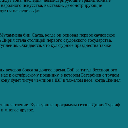
Вас ждут зоны наследия, демонстрирующие традиционные
о народного искусства, выставки, демонстрирующие
дукты наследия. Для
Мухаммеда бин Сауда, когда он основал первое саудовское
ь Дирия стала столицей первого саудовского государства.
тупления. Ожидается, что культурные празднества также
х вечеров бокса за долгое время. Бой за титул бесспорного
нас к октябрьскому поединку, в котором Бетербиев с трудом
ону будет титул чемпиона IBF в тяжелом весе, когда Дэниел
ит впечатление. Культурные программы сезона Дирия Тураиф
 и многое другое.