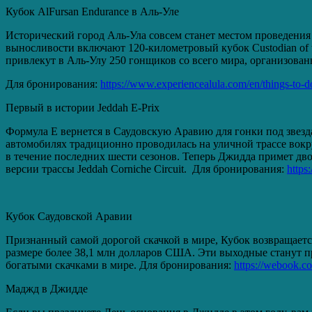
Кубок AlFursan Endurance в Аль-Уле
Исторический город Аль-Ула совсем станет местом проведения
выносливости включают 120-километровый кубок Custodian of t
привлекут в Аль-Улу 250 гонщиков со всего мира, организова
Для бронирования:
https://www.experiencealula.com/en/things-to-d
Первый в истории Jeddah E-Prix
Формула E вернется в Саудовскую Аравию для гонки под звезда
автомобилях традиционно проводилась на уличной трассе вокру
в течение последних шести сезонов. Теперь Джидда примет дво
версии трассы Jeddah Corniche Circuit. Для бронирования:
https
Кубок Саудовской Аравии
Признанный самой дорогой скачкой в ​​мире, Кубок возвращает
размере более 38,1 млн долларов США. Эти выходные станут 
богатыми скачками в мире. Для бронирования:
https://webook.c
Маджд в Джидде