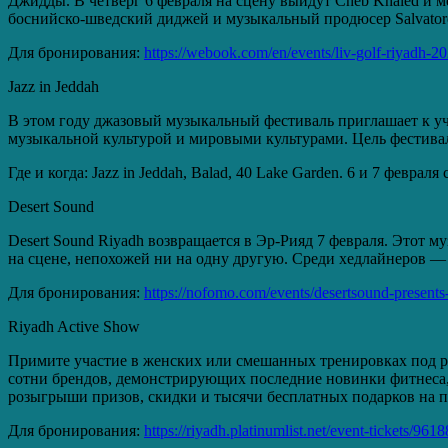
Джидды. В четверг 6 февраля на сцену выйдут Cheb Khaled и 
боснийско-шведский диджей и музыкальный продюсер Salvatore
Для бронирования:
https://webook.com/en/events/liv-golf-riyadh-2
Jazz in Jeddah
В этом году джазовый музыкальный фестиваль приглашает к уч
музыкальной культурой и мировыми культурами. Цель фестива
Где и когда: Jazz in Jeddah, Balad, 40 Lake Garden. 6 и 7 феврал
Desert Sound
Desert Sound Riyadh возвращается в Эр-Рияд 7 февраля. Этот 
на сцене, непохожей ни на одну другую. Среди хедлайнеров — 
Для бронирования:
https://nofomo.com/events/desertsound-presents
Riyadh Active Show
Примите участие в женских или смешанных тренировках под ру
сотни брендов, демонстрирующих последние новинки фитнеса, о
розыгрыши призов, скидки и тысячи бесплатных подарков на 
Для бронирования:
https://riyadh.platinumlist.net/event-tickets/961