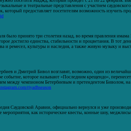
м нужно посетить Маджд, который пройдет с 21 по 22 февраля. 
зыкальные и театральные представления с участием саудовског
, который предоставляет посетителям возможность изучить про
jd
я было принято три столетия назад, во время правления имама 
торое достигло единства, стабильности и процветания. В тот ден
ва и ремесел, культуры и наследия, а также живую музыку и выс
ербиев и Дмитрий Бивол возглавят, возможно, один из величайши
ое событие, которое называют «Последним крещендо», перенесет 
ем между чемпионом Бетербиевым и претендентом Биволом, на к
instagram.com/riyadhseason
ледия Саудовской Аравии, официально вернулся и уже производ
ие мероприятия, как исторические квесты, конные шоу, меджлисы