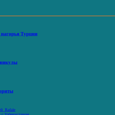
е нагорья Турции
каникулы
еориты
й Rafale
 с Узбекистаном