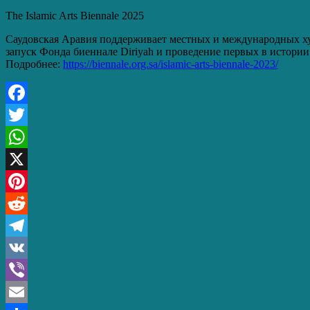
The Islamic Arts Biennale 2025
Саудовская Аравия поддерживает местных и международных худ
запуск Фонда биеннале Diriyah и проведение первых в истории
Подробнее:
https://biennale.org.sa/islamic-arts-biennale-2023/
Facebook
Twitter
WhatsApp
X
Pinterest
Reddit
Telegram
VK
Viber