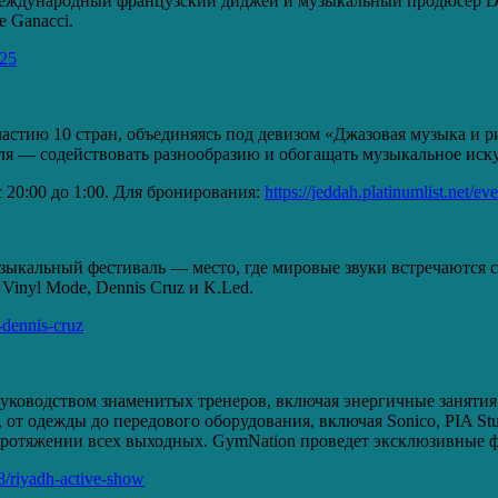
международный французский диджей и музыкальный продюсер DJ 
 Ganacci.
025
астию 10 стран, объединяясь под девизом «Джазовая музыка и р
ля — содействовать разнообразию и обогащать музыкальное иск
я с 20:00 до 1:00. Для бронирования:
https://jeddah.platinumlist.net/ev
музыкальный фестиваль — место, где мировые звуки встречаются
Vinyl Mode, Dennis Cruz и K.Led.
-dennis-cruz
ководством знаменитых тренеров, включая энергичные занятия 
т одежды до передового оборудования, включая Sonico, PIA Stud
протяжении всех выходных. GymNation проведет эксклюзивные фи
88/riyadh-active-show