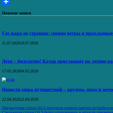
Email
Отправить
Похожие записи
Где жара не страшна: свежие ветры и прохладны
11.07.2026
10.07.2026
Дети – бесплатно! Катар приглашает на летние 
17.05.2026
04.05.2026
Новости мира путешествий – круизы, мода и мет
22.04.2026
22.04.2026
Навигация
Предыдущая статья
ОАЭ получили первую партию истребителе
Следующая статья
ОАЭ будут сотрудничать в области геномики