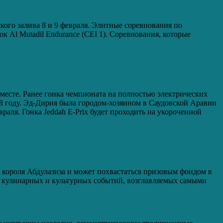
ого залива 8 и 9 февраля. Элитные соревнования по
к Al Mutadil Endurance (CEI 1). Соревнования, которые
 месте. Ранее гонка чемпионата на полностью электрических
18 году. Эд-Дирия была городом-хозяином в Саудовской Аравии
аля. Гонка Jeddah E-Prix будет проходить на укороченной
ме короля Абдулазиза и может похвастаться призовым фондом в
, кулинарных и культурных событий, возглавляемых самыми