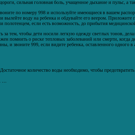
ороги, сильная головная боль, учащенное дыхание и пульс, а та
звоните по номеру 998 и используйте имеющиеся в вашем распор
ли вылейте воду на ребенка и обдувайте его веером. Приложите
ли полотенцем, если есть возможность, до прибытия медицинск
 за тем, чтобы дети носили легкую одежду светлых тонов, дела
лжен помнить о риске тепловых заболеваний или смерти, когда д
ны, и звоните 999, если видите ребенка, оставленного одного в
. Достаточное количество воды необходимо, чтобы предотвратит
. …