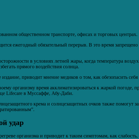
ванном общественном транспорте, офисах и торговых центрах.
дится ежегодный обязательный перерыв. В это время запрещено ра
сторожности в условиях летней жары, когда температура воздух
збегать прямого воздействия солнца.
 издание, приводит мнение медиков о том, как обезопасить себя
воему организму время акклиматизироваться к жаркой погоде, п
е Lifecare в Муссаффе, Абу-Даби.
нцезащитного крема и солнцезащитных очков также помогут защи
дратированным”.
ой удар
ерегреве организма и приводит к таким симптомам, как слабость