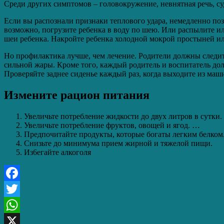
Среди других симптомов – головокружение, невнятная речь, суд
Если вы распознали признаки теплового удара, немедленно по
возможно, погрузите ребенка в воду по шею. Или распылите и
шеи ребенка. Накройте ребенка холодной мокрой простыней и
Но профилактика лучше, чем лечение. Родители должны следить
сильной жары. Кроме того, каждый родитель и воспитатель до
Проверяйте заднее сиденье каждый раз, когда выходите из маши
Измените рацион питания
Увеличьте потребление жидкости до двух литров в сутки
Увеличьте потребление фруктов, овощей и ягод. …
Предпочитайте продукты, которые богаты легким белком
Снизьте до минимума прием жирной и тяжелой пищи.
Из6егайте алкоголя
Facebook
Twitter
WhatsApp