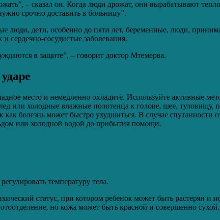
жать”, – сказал он. Когда люди дрожат, они вырабатывают тепло 
нужно срочно доставить в больницу”.
е люди, дети, особенно до пяти лет, беременные, люди, приним
к и сердечно-сосудистые заболевания.
даются в защите”, – говорит доктор Мтемерва.
 ударе
охладное место и немедленно охладите. Используйте активные ме
лед или холодные влажные полотенца к голове, шее, туловищу,
так как болезнь может быстро ухудшиться. В случае спутанности
ьдом или холодной водой до прибытия помощи.
 регулировать температуру тела.
хический статус, при котором ребенок может быть растерян и и
отоотделение, но кожа может быть красной и совершенно сухой.