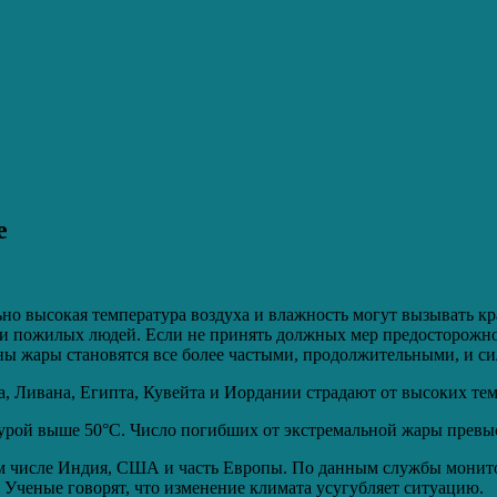
е
ьно высокая температура воздуха и влажность могут вызывать кр
 и пожилых людей. Если не принять должных мер предосторожно
лны жары становятся все более частыми, продолжительными, и с
, Ливана, Египта, Кувейта и Иордании страдают от высоких тем
рой выше 50°C. Число погибших от экстремальной жары превыси
ом числе Индия, США и часть Европы. По данным службы монито
Ученые говорят, что изменение климата усугубляет ситуацию.