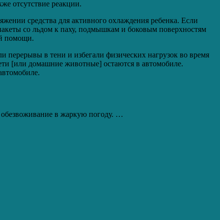
кже отсутствие реакции.
яжении средства для активного охлаждения ребенка. Если
 пакеты со льдом к паху, подмышкам и боковым поверхностям
ой помощи.
ли перерывы в тени и избегали физических нагрузок во время
ети [или домашние животные] остаются в автомобиле.
 автомобиле.
ь обезвоживание в жаркую погоду. …