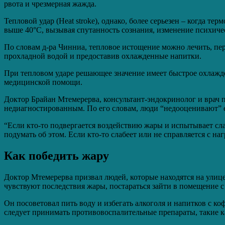
рвота и чрезмерная жажда.
Тепловой удар (Heat stroke), однако, более серьезен – когда т
выше 40°C, вызывая спутанность сознания, изменение психичес
По словам д-ра Чинниа, тепловое истощение можно лечить, пер
прохладной водой и предоставив охлажденные напитки.
При тепловом ударе решающее значение имеет быстрое охлажд
медицинской помощи.
Доктор Брайан Мтемерерва, консультант-эндокринолог и врач по 
недиагностированным. По его словам, люди “недооценивают” ег
“Если кто-то подвергается воздействию жары и испытывает с
подумать об этом. Если кто-то слабеет или не справляется с наг
Как победить жару
Доктор Мтемерерва призвал людей, которые находятся на улице
чувствуют последствия жары, постараться зайти в помещение 
Он посоветовал пить воду и избегать алкоголя и напитков с к
следует принимать противовоспалительные препараты, такие ка