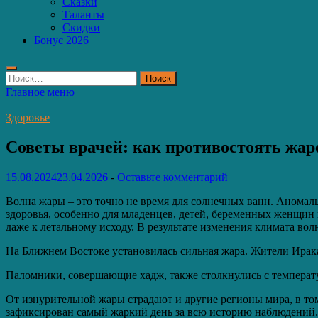
Сказки
Таланты
Скидки
Бонус 2026
Найти:
Главное меню
Здоровье
Советы врачей: как противостоять жар
15.08.2024
23.04.2026
-
Оставьте комментарий
Волна жары – это точно не время для солнечных ванн. Аномал
здоровья, особенно для младенцев, детей, беременных женщин
даже к летальному исходу. В результате изменения климата во
Hа Ближнем Востоке установилась сильная жара. Жители Ирака
Паломники, совершающие хадж, также столкнулись с температу
От изнурительной жары страдают и другие регионы мира, в т
зафиксирован самый жаркий день за всю историю наблюдений. 