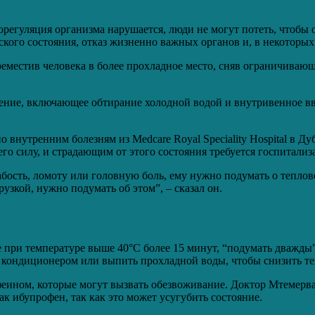
ерморегуляция организма нарушается, люди не могут потеть, чтобы
кого состояния, отказ жизненно важных органов и, в некоторых 
еместив человека в более прохладное место, сняв ограничивающ
ение, включающее обтирание холодной водой и внутривенное вв
внутренним болезням из Medcare Royal Speciality Hospital в Дуб
о силу, и страдающим от этого состояния требуется госпитализа
лабость, ломоту или головную боль, ему нужно подумать о те
рузкой, нужно подумать об этом”, – сказал он.
 при температуре выше 40°C более 15 минут, “подумать дважды”.
с кондиционером или выпить прохладной воды, чтобы снизить те
офеином, которые могут вызвать обезвоживание. Доктор Мтемерв
к ибупрофен, так как это может усугубить состояние.