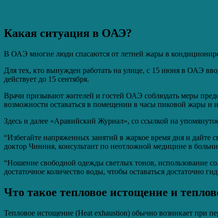
Какая ситуация в ОАЭ?
В ОАЭ многие люди спасаются от летней жары в кондициониро
Для тех, кто вынужден работать на улице, c 15 июня в ОАЭ вво
действует до 15 сентября.
Врачи призывают жителей и гостей ОАЭ соблюдать меры предо
возможности оставаться в помещении в часы пиковой жары и и
Здесь и далее «Аравийский Журнал», со ссылкой на упомянутое
“Избегайте напряженных занятий в жаркое время дня и дайте с
доктор Чинния, консультант по неотложной медицине в больниц
“Ношение свободной одежды светлых тонов, использование сол
достаточное количество воды, чтобы оставаться достаточно ги
Что такое тепловое истощение и теплов
Тепловое истощение (Heat exhaustion) обычно возникает при п