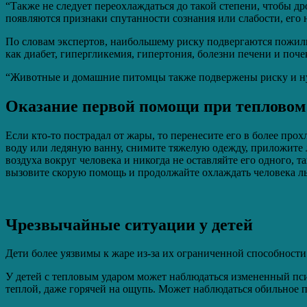
“Также не следует переохлаждаться до такой степени, чтобы дро
появляются признаки спутанности сознания или слабости, его 
По словам экспертов, наибольшему риску подвергаются пожилы
как диабет, гипергликемия, гипертония, болезни печени и поче
“Животные и домашние питомцы также подвержены риску и нуж
Оказание первой помощи при тепловом
Если кто-то пострадал от жары, то перенесите его в более пр
воду или ледяную ванну, снимите тяжелую одежду, приложите 
воздуха вокруг человека и никогда не оставляйте его одного, 
вызовите скорую помощь и продолжайте охлаждать человека л
Чрезвычайные ситуации у детей
Дети более уязвимы к жаре из-за их ограниченной способности
У детей с тепловым ударом может наблюдаться измененный пси
теплой, даже горячей на ощупь. Может наблюдаться обильное п