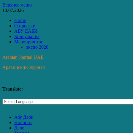
Перейти
Верхнее меню
к
13.07.2026
содержимому
Home
О проекте
АБУ ДАБИ
Консульства
Мероприятия
экспо 2020
Arabian Journal UAE
Аравийский Журнал
Translate:
Абу Даби
Новости
Дело