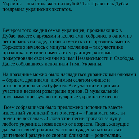
Украины – она стала желто-голубой! Так Правитель Дубая
поздравил украинских экспатов.
Вечером того же дня семьи украинцев, проживающих в
Дубае, вместе с друзьями и коллегами, собрались в одном из
рестроранов на воде, чтобы отметить этот праздник вместе.
Торжество началось с минуты молчания – так участники
праздника почтили память тех украинцев, которые
пожертвовали свои жизни во имя Независимости и Свободы.
Далее собравшиеся исполнили Гимн Украины.
На празднике можно было насладиться украинскими блюдами
– борщем, драниками, любимым салатом оливье и
интернациональным буфетом. Все участники приняли
участие в веселом розыгрыше призов. В музыкальной
программе прозвучали популярные украинские песни.
Всем собравшимся было предложено исполнить вместе
известный укринский хит о матери – «Рідна мати моя, ти
ночей не доспала»…Слова этой песни трогают за душу
любого украинца, независимо от возраста. Люди, живущие
далеко от своей родины, часто вынуждены находиться в
длительной разлуке со своими близкими – родителями,