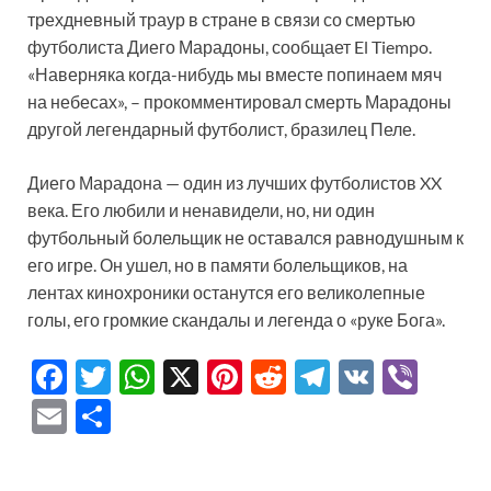
трехдневный траур в стране в связи со смертью
футболиста Диего Марадоны, сообщает El Tiempo.
«Наверняка когда-нибудь мы вместе попинаем мяч
на небесах», – прокомментировал смерть Марадоны
другой легендарный футболист, бразилец Пеле.
Диего Марадона — один из лучших футболистов XX
века. Его любили и ненавидели, но, ни один
футбольный болельщик не оставался равнодушным к
его игре. Он ушел, но в памяти болельщиков, на
лентах кинохроники останутся его великолепные
голы, его громкие скандалы и легенда о «руке Бога».
F
T
W
X
Pi
R
T
V
Vi
ac
w
h
nt
e
el
K
b
E
О
e
itt
at
er
d
e
er
m
тп
b
er
s
es
di
gr
ail
р