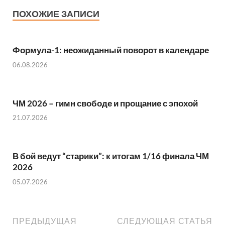
o
A
t
t
a
а
ПОХОЖИЕ ЗАПИСИ
o
p
m
в
k
p
и
Формула-1: неожиданный поворот в календаре
ть
06.08.2026
ЧМ 2026 – гимн свободе и прощание с эпохой
21.07.2026
В бой ведут “старики”: к итогам 1/16 финала ЧМ
2026
05.07.2026
ПРЕДЫДУЩАЯ
СЛЕДУЮЩАЯ СТАТЬЯ