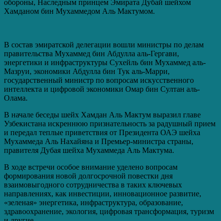
обороны, Наследным принцем Эмирата Дубай шейхом
Хамданом бин Мухаммедом Аль Мактумом.
В состав эмиратской делегации вошли министры по делам
правительства Мухаммед бин Абдулла аль-Гергави,
энергетики и инфраструктуры Сухейль бин Мухаммед аль-
Мазруи, экономики Абдулла бин Тук аль-Марри,
государственный министр по вопросам искусственного
интеллекта и цифровой экономики Омар бин Султан аль-
Олама.
В начале беседы шейх Хамдан Аль Мактум выразил главе
Узбекистана искреннюю признательность за радушный прием
и передал теплые приветствия от Президента ОАЭ шейха
Мухаммеда Аль Нахайяна и Премьер-министра страны,
правителя Дубая шейха Мухаммеда Аль Мактума.
В ходе встречи особое внимание уделено вопросам
формирования новой долгосрочной повестки дня
взаимовыгодного сотрудничества в таких ключевых
направлениях, как инвестиции, инновационное развитие,
«зеленая» энергетика, инфраструктура, образование,
здравоохранение, экология, цифровая трансформация, туризм
и другие.