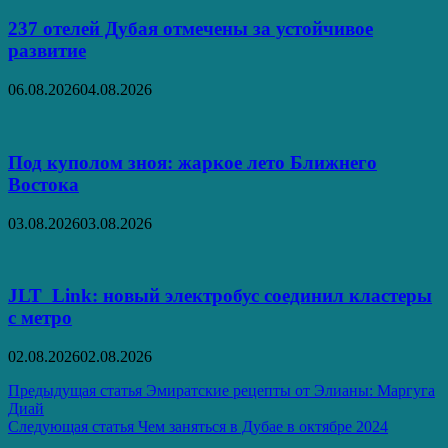
237 отелей Дубая отмечены за устойчивое
развитие
06.08.2026
04.08.2026
Под куполом зноя: жаркое лето Ближнего
Востока
03.08.2026
03.08.2026
JLT Link: новый электробус соединил кластеры
с метро
02.08.2026
02.08.2026
Навигация
Предыдущая статья
Эмиратские рецепты от Элианы: Маргуга
Диай
по
Следующая статья
Чем заняться в Дубае в октябре 2024