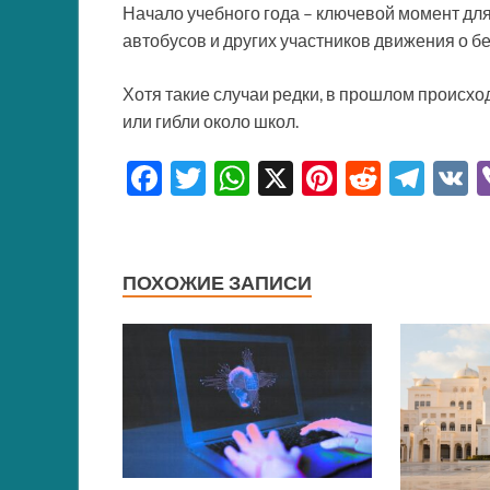
Начало учебного года – ключевой момент дл
автобусов и других участников движения о б
Хотя такие случаи редки, в прошлом происхо
или гибли около школ.
F
T
W
X
Pi
R
T
ac
w
h
nt
e
el
e
itt
at
er
d
e
b
er
s
es
di
gr
ПОХОЖИЕ ЗАПИСИ
o
A
t
t
a
o
p
m
k
p