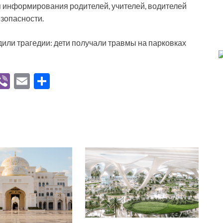
я информирования родителей, учителей, водителей
езопасности.
дили трагедии: дети получали травмы на парковках
V
Vi
E
О
K
b
m
тп
er
ail
р
а
в
и
ть