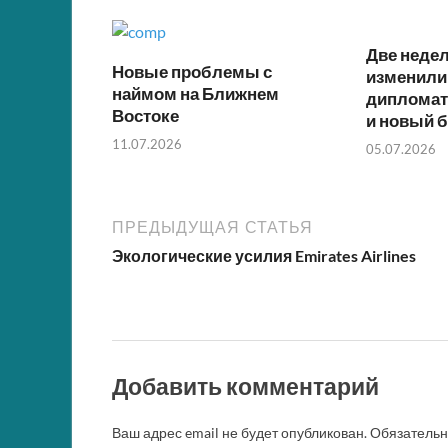
o
A
t
t
a
o
p
m
Две недел
k
p
Новые проблемы с
изменили
наймом на Ближнем
дипломат
Востоке
и новый б
11.07.2026
05.07.2026
ПРЕДЫДУЩАЯ СТАТЬЯ
Экологические усилия Emirates Airlines
Добавить комментарий
Ваш адрес email не будет опубликован.
Обязатель