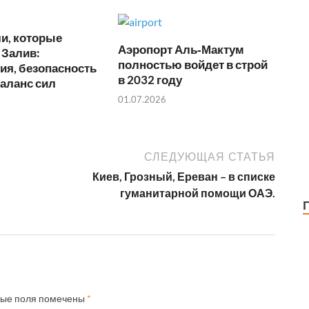
в
и
и, которые
ть
Аэропорт Аль‑Мактум
 Залив:
полностью войдет в строй
ия, безопасность
в 2032 году
аланс сил
01.07.2026
СЛЕДУЮЩАЯ СТАТЬЯ
Киев, Грозный, Ереван – в списке
гуманитарной помощи ОАЭ.
ные поля помечены
*