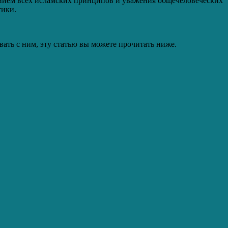
ением всех исламских принципов и уважения общечеловеческих
тики.
ать с ним, эту статью вы можете прочитать ниже.