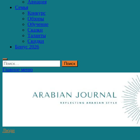
Авиация
Семья
Конкурс
Обзоры
Обучение
Сказки
Таланты
Скидки
Бонус 2026
Найти:
Главное меню
Люди