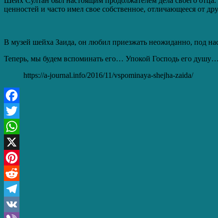
Шейх Султан был настоящим продолжателем дела своего отца. 
ценностей и часто имел свое собственное, отличающееся от др
В музей шейха Заида, он любил приезжать неожиданно, под нас
Теперь, мы будем вспоминать его… Упокой Господь его душу
https://a-journal.info/2016/11/vspominaya-shejha-zaida/
Facebook
Twitter
WhatsApp
X
Pinterest
Reddit
Telegram