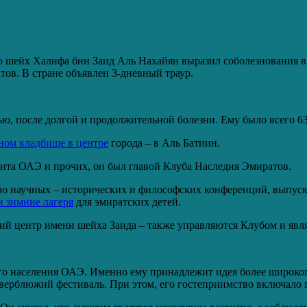
о шейх Халифа бин Заид Аль Нахайян выразил соболезнования в 
ов. В стране объявлен 3-дневный траур.
ю, после долгой и продолжительной болезни. Ему было всего 63
ном кладбище в центре
города – в Аль Батиин.
ента ОАЭ и прочих, он был главой Клуба Наследия Эмиратов.
о научных – исторических и философских конференций, выпускае
и зимние лагеря
для эмиратских детей.
ий центр имени шейха Заида – также управляются Клубом и явл
го населения ОАЭ. Именно ему принадлежит идея более широкого
верблюжий фестиваль. При этом, его гостеприимство включало 