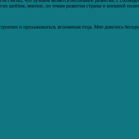
Он считал, что лучшим является неспешное развитие, с соблюд
угих шейхов, мнение, по темам развития страны и внешней поли
троение и прохаживаться, вспоминая отца. Мне довелось беседов
…