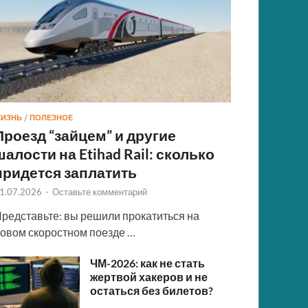
ИЗНЬ
/
ПОЛЕЗНОЕ
Проезд “зайцем” и другие
шалости на Etihad Rail: сколько
придется заплатить
1.07.2026
-
Оставьте комментарий
редставьте: вы решили прокатиться на
овом скоростном поезде …
ЧМ-2026: как не стать
жертвой хакеров и не
остаться без билетов?