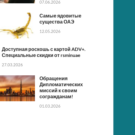
07.06.2026
Самые ядовитые
существа ОАЭ
12.05.2026
Доступная роскошь с картой ADV+.
Специальные скидки от rsminuae
27.03.2026
Обращения
Дипломатических
миссий к своим
согражданам!
01.03.2026