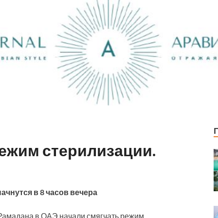
ежим стерилизации.
ачнутся в 8 часов вечера
 Рамадана в ОАЭ начали смягчать режим