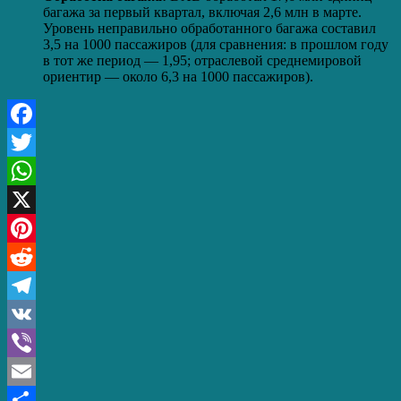
багажа за первый квартал, включая 2,6 млн в марте.
Уровень неправильно обработанного багажа составил
3,5 на 1000 пассажиров (для сравнения: в прошлом году
в тот же период — 1,95; отраслевой среднемировой
ориентир — около 6,3 на 1000 пассажиров).
Facebook
Twitter
WhatsApp
X
Pinterest
Reddit
Telegram
VK
Viber
Email