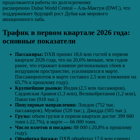
продолжаются работы по долгосрочному
расширению Dubai World Central – Аль-Мактум (DWC), что
поддерживает будущий рост Дубая как мирового
авиационного хаба.
Трафик в первом квартале 2026 года:
основные показатели
Пассажиры:
DXB принял 18,6 млн гостей в первом
квартале 2026 года, что на 20,6% меньше, чем годом
ранее, что отражает влияние региональных сбоев в
воздушном пространстве, усилившихся в марте.
Пассажиропоток в марте составил 2,5 млн (снижение на
65,7% к прошлому году).
Крупнейшие рынки:
Индия (2,5 млн пассажиров),
Саудовская Аравия (1,3 млн), Великобритания (1,2 млн),
Пакистан (918 тыс.).
Популярные направления:
Лондон (752 тыс.
пассажиров), Мумбаи (520 тыс.), Джидда (505 тыс.).
Грузы:
объем грузов в первом квартале достиг 399 600
тонн (-22,7%), в марте — 66 000 тонн.
Число взлетов и посадок:
88 000 (-20,8% к прошлому
году).
Обработка багажа:
DXB обработал 17,6 млн единиц