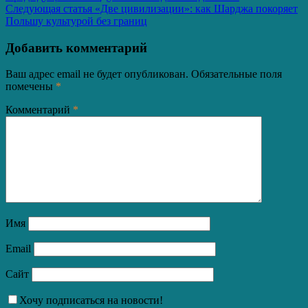
Следующая статья
«Две цивилизации»: как Шарджа покоряет
по
Польшу культурой без границ
записям
Добавить комментарий
Ваш адрес email не будет опубликован.
Обязательные поля
помечены
*
Комментарий
*
Имя
Email
Сайт
Хочу подписаться на новости!