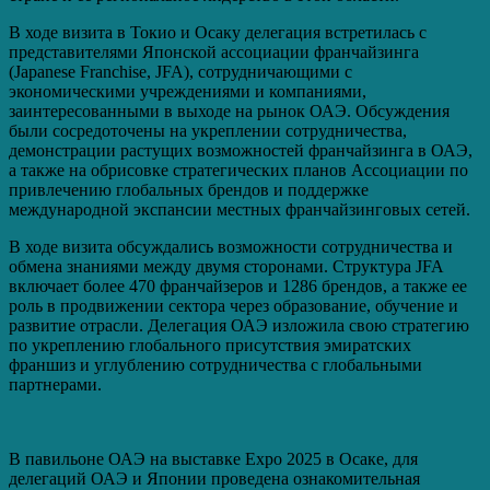
В ходе визита в Токио и Осаку делегация встретилась с
представителями Японской ассоциации франчайзинга
(Japanese Franchise, JFA), сотрудничающими с
экономическими учреждениями и компаниями,
заинтересованными в выходе на рынок ОАЭ. Обсуждения
были сосредоточены на укреплении сотрудничества,
демонстрации растущих возможностей франчайзинга в ОАЭ,
а также на обрисовке стратегических планов Ассоциации по
привлечению глобальных брендов и поддержке
международной экспансии местных франчайзинговых сетей.
В ходе визита обсуждались возможности сотрудничества и
обмена знаниями между двумя сторонами. Структура JFA
включает более 470 франчайзеров и 1286 брендов, а также ее
роль в продвижении сектора через образование, обучение и
развитие отрасли. Делегация ОАЭ изложила свою стратегию
по укреплению глобального присутствия эмиратских
франшиз и углублению сотрудничества с глобальными
партнерами.
В павильоне ОАЭ на выставке Expo 2025 в Осаке, для
делегаций ОАЭ и Японии проведена ознакомительная