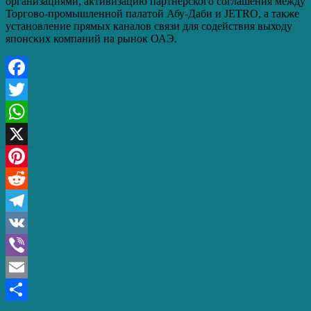
организациями, активизацию партнерского соглашения между
Торгово-промышленной палатой Абу-Даби и JETRO, а также
установление прямых каналов связи для содействия выходу
японских компаний на рынок ОАЭ.
Facebook
Twitter
WhatsApp
X
Pinterest
Reddit
Telegram
VK
Viber
Email