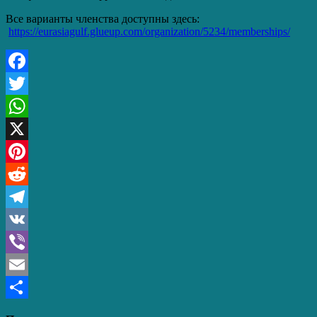
Все варианты членства доступны здесь:
https://eurasiagulf.glueup.com/organization/5234/memberships/
Facebook
Twitter
WhatsApp
X
Pinterest
Reddit
Telegram
VK
Viber
Email
Отправить