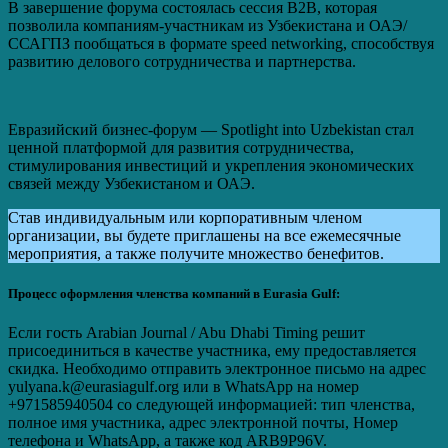
В завершение форума состоялась сессия B2B, которая
позволила компаниям-участникам из Узбекистана и ОАЭ/
ССАГПЗ пообщаться в формате speed networking, способствуя
развитию делового сотрудничества и партнерства.
Евразийский бизнес-форум — Spotlight into Uzbekistan стал
ценной платформой для развития сотрудничества,
стимулирования инвестиций и укрепления экономических
связей между Узбекистаном и ОАЭ.
Став индивидуальным или корпоративным членом
организации, вы будете приглашены на все ежемесячные
мероприятия, а также получите множество бенефитов.
Процесс оформления членства компаний в Eurasia Gulf:
Если гость Arabian Journal / Abu Dhabi Timing решит
присоединиться в качестве участника, ему предоставляется
скидка. Необходимо отправить электронное письмо на адрес
yulyana.k@eurasiagulf.org или в WhatsApp на номер
+971585940504 со следующей информацией: тип членства,
полное имя участника, адрес электронной почты, Номер
телефона и WhatsApp, а также код ARB9P96V.