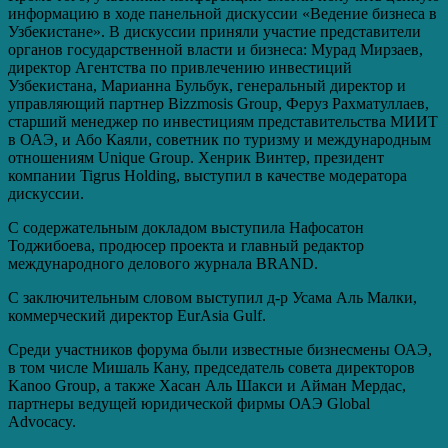
информацию в ходе панельной дискуссии «Ведение бизнеса в
Узбекистане». В дискуссии приняли участие представители
органов государственной власти и бизнеса: Мурад Мирзаев,
директор Агентства по привлечению инвестиций
Узбекистана, Марианна Бульбук, генеральный директор и
управляющий партнер Bizzmosis Group, Феруз Рахматуллаев,
старший менеджер по инвестициям представительства МИИТ
в ОАЭ, и Або Каяли, советник по туризму и международным
отношениям Unique Group. Хенрик Винтер, президент
компании Tigrus Holding, выступил в качестве модератора
дискуссии.
С содержательным докладом выступила Нафосатон
Тоджибоева, продюсер проекта и главный редактор
международного делового журнала BRAND.
С заключительным словом выступил д-р Усама Аль Малки,
коммерческий директор EurAsia Gulf.
Среди участников форума были известные бизнесмены ОАЭ,
в том числе Мишаль Кану, председатель совета директоров
Kanoo Group, а также Хасан Аль Шакси и Айман Мердас,
партнеры ведущей юридической фирмы ОАЭ Global
Advocacy.