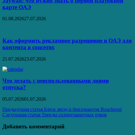
Jaywan: что нужно знать о первой платежной
карте ОАЭ
01.08.2026
27.07.2026
Как оформить рекламное разрешение в ОАЭ для
контента в соцсетях
21.07.2026
23.07.2026
Что делать с неиспользованными днями
отпуска?
05.07.2026
01.07.2026
Навигация
Предыдущая статья
Блеск звезд и бриллиантов Boucheron
Следующая статья
Тренды солнцезащитных очков
по
записям
Добавить комментарий