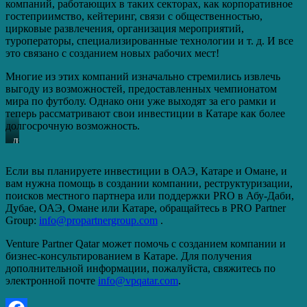
компаний, работающих в таких секторах, как корпоративное
гостеприимство, кейтеринг, связи с общественностью,
цирковые развлечения, организация мероприятий,
туроператоры, специализированные технологии и т. д. И все
это связано с созданием новых рабочих мест!
Многие из этих компаний изначально стремились извлечь
выгоду из возможностей, предоставленных чемпионатом
мира по футболу. Однако они уже выходят за его рамки и
теперь рассматривают свои инвестиции в Катаре как более
долгосрочную возможность.
Джеймс
Кинг
–
Если вы планируете инвестиции в ОАЭ, Катаре и Омане, и
Генеральный
вам нужна помощь в создании компании, реструктуризации,
Менеджер
Venture Partner Qatar
поисков местного партнера или поддержки PRO в Абу-Даби,
Дубае, ОАЭ, Омане или Катаре, обращайтесь в PRO Partner
Group:
info@propartnergroup.com
.
Venture Partner Qatar может помочь с созданием компании и
бизнес-консультированием в Катаре. Для получения
дополнительной информации, пожалуйста, свяжитесь по
электронной почте
info@vpqatar.com
.