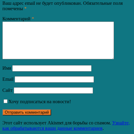
Ваш адрес email не будет опубликован.
Обязательные поля
помечены
*
Комментарий
*
Имя
Email
Сайт
Хочу подписаться на новости!
Этот сайт использует Akismet для борьбы со спамом.
Узнайте,
как обрабатываются ваши данные комментариев
.