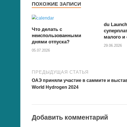
e
er
s
e
di
gr
ПОХОЖИЕ ЗАПИСИ
b
A
st
t
a
o
p
m
du Launch
o
p
Что делать с
суперпла
неиспользованными
малого и 
k
днями отпуска?
29.06.2026
05.07.2026
ПРЕДЫДУЩАЯ СТАТЬЯ
ОАЭ приняли участие в саммите и выста
World Hydrogen 2024
Добавить комментарий