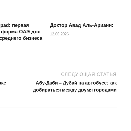
а
в
и
pad: первая
Доктор Авад Аль-Ариани:
ть
тформа ОАЭ для
12.06.2026
среднего бизнеса
СЛЕДУЮЩАЯ СТАТЬЯ
вке
Абу-Даби – Дубай на автобусе: как
добираться между двумя городами