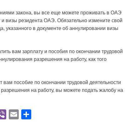
ниями закона, вы все еще можете проживать в ОАЭ
 и визы резидента ОАЭ. Обязательно измените свой
да, указанного в документе об аннулировании визы
тить вам зарплату и пособия по окончании трудовой
ннулирования разрешения на работу, как того
т вам пособие по окончании трудовой деятельности
 разрешения на работу, вы можете подать жалобу на
V
Vi
E
О
K
b
m
тп
er
ail
р