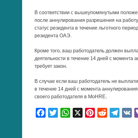
В соответствии с вышеупомянутыми положе
после аннулирования разрешения на работу
статус резидента в течение льготного перио
резидента ОАЭ.
Кроме того, ваш работодатель должен выпла
деятельности в течение 14 дней с момента а
требует закон.
В случае если ваш работодатель не выплати
в течение 14 дней с момента аннулирования
своего работодателя в MoHRE.
F
T
W
X
Pi
R
T
a
wi
h
nt
e
el
c
tt
at
er
d
e