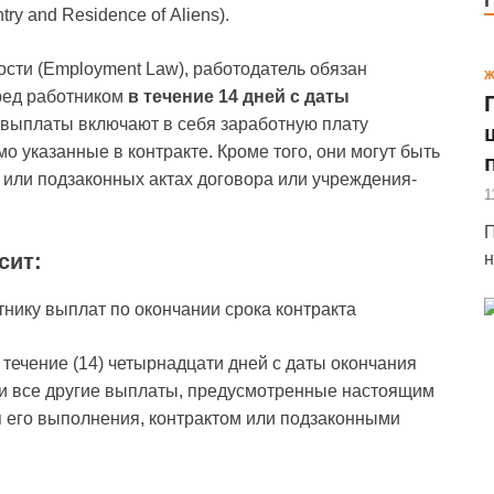
ry and Residence of Aliens).
тости (Employment Law), работодатель обязан
Ж
ред работником
в течение 14 дней с даты
и выплаты включают в себя заработную плату
мо указанные в контракте. Кроме того, они могут быть
 или подзаконных актах договора или учреждения-
1
П
н
сит:
ику выплат по окончании срока контракта
 течение (14) четырнадцати дней с даты окончания
у и все другие выплаты, предусмотренные настоящим
 его выполнения, контрактом или подзаконными