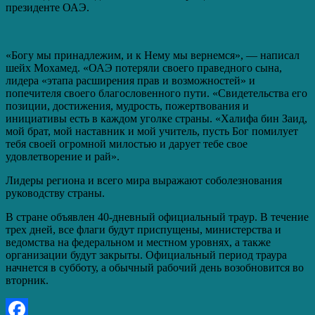
президенте ОАЭ.
«Богу мы принадлежим, и к Нему мы вернемся», — написал
шейх Мохамед. «ОАЭ потеряли своего праведного сына,
лидера «этапа расширения прав и возможностей» и
попечителя своего благословенного пути. «Свидетельства его
позиции, достижения, мудрость, пожертвования и
инициативы есть в каждом уголке страны. «Халифа бин Заид,
мой брат, мой наставник и мой учитель, пусть Бог помилует
тебя своей огромной милостью и дарует тебе свое
удовлетворение и рай».
Лидеры региона и всего мира выражают соболезнования
руководству страны.
В стране объявлен 40-дневный официальный траур. В течение
трех дней, все флаги будут приспущены, министерства и
ведомства на федеральном и местном уровнях, а также
организации будут закрыты. Официальный период траура
начнется в субботу, а обычный рабочий день возобновится во
вторник.