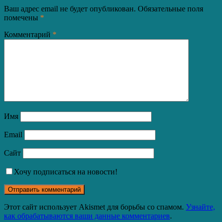
Ваш адрес email не будет опубликован.
Обязательные поля
помечены
*
Комментарий
*
Имя
Email
Сайт
Хочу подписаться на новости!
Этот сайт использует Akismet для борьбы со спамом.
Узнайте,
как обрабатываются ваши данные комментариев
.