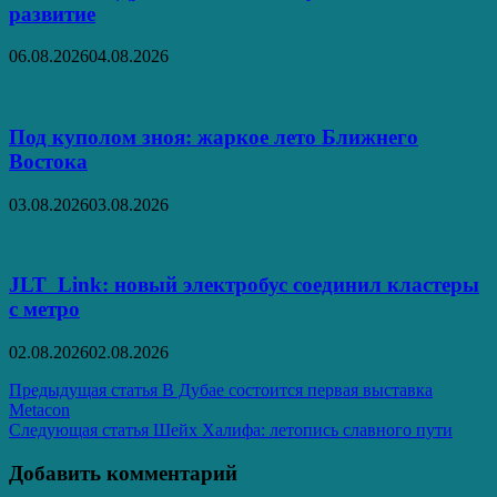
развитие
06.08.2026
04.08.2026
Под куполом зноя: жаркое лето Ближнего
Востока
03.08.2026
03.08.2026
JLT Link: новый электробус соединил кластеры
с метро
02.08.2026
02.08.2026
Навигация
Предыдущая статья
В Дубае состоится первая выставка
Metacon
по
Следующая статья
Шейх Халифа: летопись славного пути
записям
Добавить комментарий