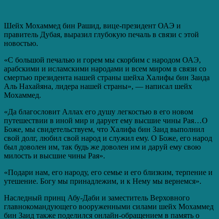
Шейх Мохаммед бин Рашид, вице-президент ОАЭ и
правитель Дубая, выразил глубокую печаль в связи с этой
новостью.
«С большой печалью и горем мы скорбим с народом ОАЭ,
арабскими и исламскими народами и всем миром в связи со
смертью президента нашей страны шейха Халифы бин Заида
Аль Нахайяна, лидера нашей страны», — написал шейх
Мохаммед.
«Да благословит Аллах его душу легкостью в его новом
путешествии в иной мир и дарует ему высшие чины Рая…О
Боже, мы свидетельствуем, что Халифа бин Заид выполнил
свой долг, любил свой народ и служил ему. О Боже, его народ
был доволен им, так будь же доволен им и даруй ему свою
милость и высшие чины Рая».
«Подари нам, его народу, его семье и его близким, терпение и
утешение. Богу мы принадлежим, и к Нему мы вернемся».
Наследный принц Абу-Даби и заместитель Верховного
главнокомандующего вооруженными силами шейх Мохаммед
бин Заид также поделился онлайн-обращением в память о