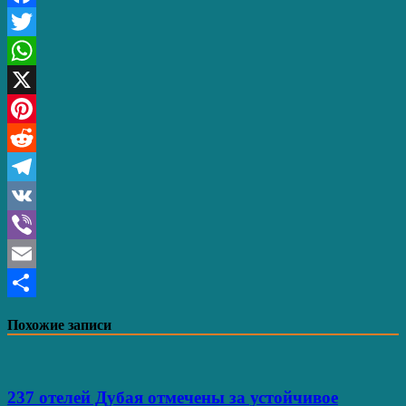
Facebook
Twitter
WhatsApp
X
Pinterest
Reddit
Telegram
VK
Viber
Email
Отправить
Похожие записи
237 отелей Дубая отмечены за устойчивое