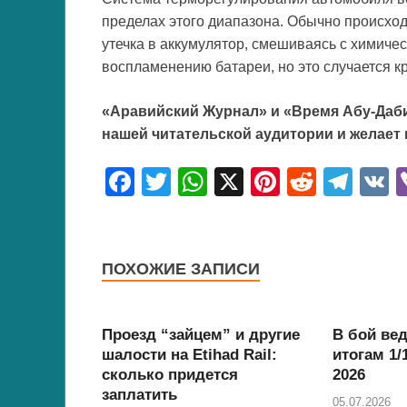
пределах этого диапазона. Обычно происход
утечка в аккумулятор, смешиваясь с химиче
воспламенению батареи, но это случается к
«Аравийский Журнал» и «Время Абу-Даби
нашей читательской аудитории и желает
F
T
W
X
Pi
R
T
a
wi
h
nt
e
el
c
tt
at
er
d
e
e
er
s
e
di
gr
ПОХОЖИЕ ЗАПИСИ
b
A
st
t
a
o
p
m
Проезд “зайцем” и другие
В бой вед
o
p
шалости на Etihad Rail:
итогам 1
сколько придется
2026
k
заплатить
05.07.2026