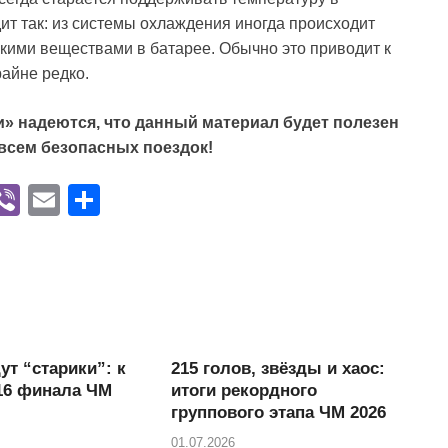
ит так: из системы охлаждения иногда происходит
скими веществами в батарее. Обычно это приводит к
райне редко.
» надеются, что данный материал будет полезен
 всем безопасных поездок!
V
Vi
E
О
K
b
m
тп
er
ail
р
а
в
и
ут “старики”: к
215 голов, звёзды и хаос:
ть
/16 финала ЧМ
итоги рекордного
группового этапа ЧМ 2026
01.07.2026