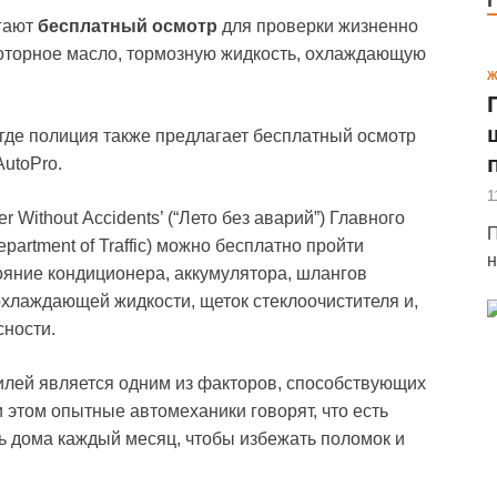
агают
бесплатный осмотр
для проверки жизненно
оторное масло, тормозную жидкость, охлаждающую
Ж
где полиция также предлагает бесплатный осмотр
AutoPro.
1
ithout Accidents’ (“Лето без аварий”) Главного
П
artment of Traffic) можно бесплатно пройти
н
тояние кондиционера, аккумулятора, шлангов
охлаждающей жидкости, щеток стеклоочистителя и,
сности.
лей является одним из факторов, способствующих
этом опытные автомеханики говорят, что есть
ь дома каждый месяц, чтобы избежать поломок и