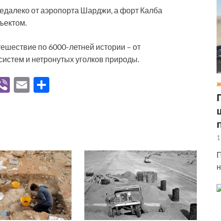
недалеко от аэропорта Шарджи, а форт Калба
ъектом.
ешествие по 6000-летней истории – от
систем и нетронутых уголков природы.
V
Vi
E
О
Ж
K
b
m
тп
er
ail
р
а
1
в
П
и
н
ть