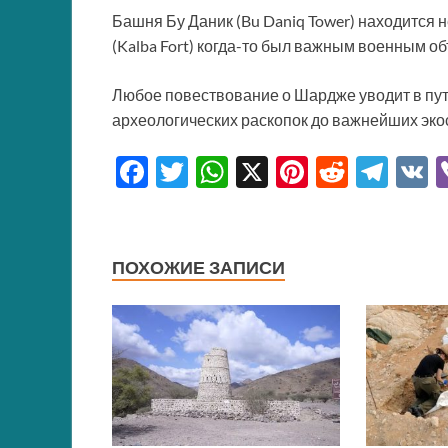
Башня Бу Даник (Bu Daniq Tower) находится 
(Kalba Fort) когда-то был важным военным об
Любое повествование о Шардже уводит в пут
археологических раскопок до важнейших эко
F
T
W
X
Pi
R
T
ac
w
h
nt
e
el
e
itt
at
er
d
e
b
er
s
es
di
gr
ПОХОЖИЕ ЗАПИСИ
o
A
t
t
a
o
p
m
k
p