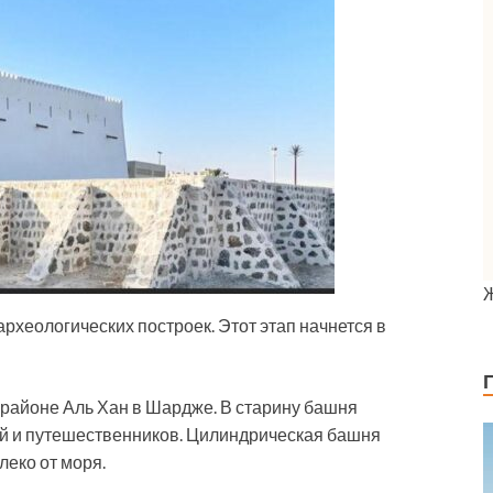
рхеологических построек. Этот этап начнется в
в районе Аль Хан в Шардже. В старину башня
ей и путешественников. Цилиндрическая башня
леко от моря.