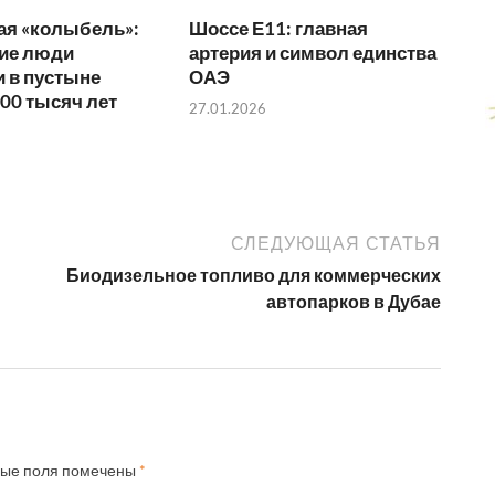
ая «колыбель»:
Шоссе Е11: главная
ние люди
артерия и символ единства
 в пустыне
ОАЭ
00 тысяч лет
27.01.2026
СЛЕДУЮЩАЯ СТАТЬЯ
Биодизельное топливо для коммерческих
автопарков в Дубае
ные поля помечены
*