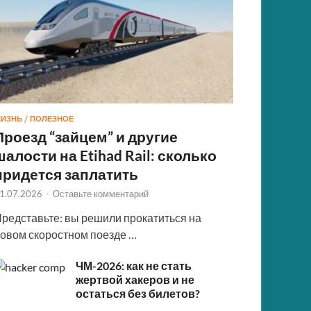
ИЗНЬ
/
ПОЛЕЗНОЕ
Проезд “зайцем” и другие
шалости на Etihad Rail: сколько
придется заплатить
1.07.2026
-
Оставьте комментарий
редставьте: вы решили прокатиться на
овом скоростном поезде …
ЧМ-2026: как не стать
жертвой хакеров и не
остаться без билетов?