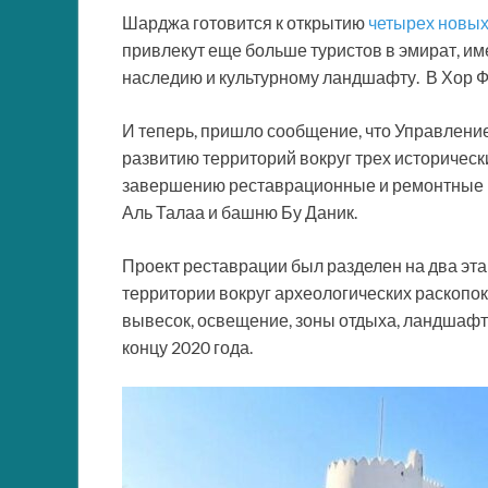
Шарджа готовится к открытию
четырех новых
привлекут еще больше туристов в эмират, и
наследию и культурному ландшафту. В Хор 
И теперь, пришло сообщение, что Управлен
развитию территорий вокруг трех исторических
завершению реставрационные и ремонтные 
Аль Талаа и башню Бу Даник.
Проект реставрации был разделен на два эт
территории вокруг археологических раскопок.
вывесок, освещение, зоны отдыха, ландшафтн
концу 2020 года.