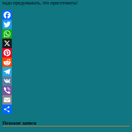
надо придумывать, что приготовить!
Facebook
Twitter
WhatsApp
X
Pinterest
Reddit
Telegram
VK
Viber
Email
Отправить
Похожие записи