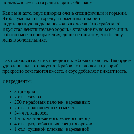
пользу – в этот раз я решила дать себе шанс.
Как вы знаете, вкус цикория очень специфичный и горький.
Чтобы уменьшить горечь, я поместила цикорий в
подслащенную воду на нескольких часов. Это сработало!
Вкус стал действительно хорош. Остальное было всего лишь
работой моего воображения, дополненной тем, что было у
меня в холодильнике.
Так появился салат из цикория и крабовых палочек. Вы будете
удивлены, как это вкусно. Крабовые палочки и цикорий
прекрасно сочетаются вместе, а соус добавляет пикантность.
Ингредиенты:
3 цикория
2 ст.л. сахара
250 г крабовых палочек, нарезанных
2 ст.л. подсолнечных семечек
3-4 ч.л. каперсов
1 ч.л. маринованного зеленого перца
4 ст.л. раздробленных грецких орехов
1 ст.л. сушеной клюквы, нарезанной