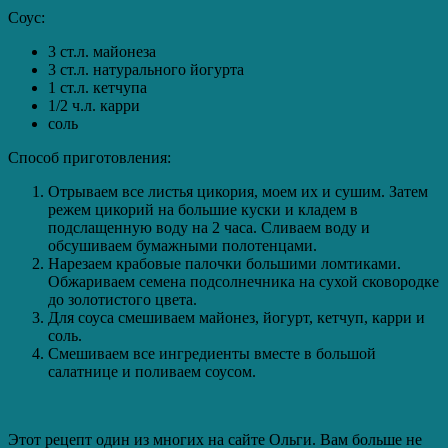
Соус:
3 ст.л. майонеза
3 ст.л. натурального йогурта
1 ст.л. кетчупа
1/2 ч.л. карри
соль
Способ приготовления:
Отрываем все листья цикория, моем их и сушим. Затем
режем цикорий на большие куски и кладем в
подслащенную воду на 2 часа. Сливаем воду и
обсушиваем бумажными полотенцами.
Нарезаем крабовые палочки большими ломтиками.
Обжариваем семена подсолнечника на сухой сковородке
до золотистого цвета.
Для соуса смешиваем майонез, йогурт, кетчуп, карри и
соль.
Смешиваем все ингредиенты вместе в большой
салатнице и поливаем соусом.
Этот рецепт один из многих на сайте Ольги. Вам больше не