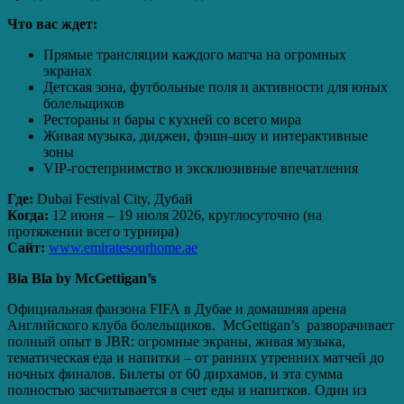
Что вас ждет:
Прямые трансляции каждого матча на огромных
экранах
Детская зона, футбольные поля и активности для юных
болельщиков
Рестораны и бары с кухней со всего мира
Живая музыка, диджеи, фэшн-шоу и интерактивные
зоны
VIP-гостеприимство и эксклюзивные впечатления
Где:
Dubai Festival City, Дубай
Когда:
12 июня – 19 июля 2026, круглосуточно (на
протяжении всего турнира)
Сайт:
www.emiratesourhome.ae
Bla Bla by McGettigan’s
Официальная фанзона FIFA в Дубае и домашняя арена
Английского клуба болельщиков. McGettigan’s разворачивает
полный опыт в JBR: огромные экраны, живая музыка,
тематическая еда и напитки – от ранних утренних матчей до
ночных финалов. Билеты от 60 дирхамов, и эта сумма
полностью засчитывается в счет еды и напитков. Один из