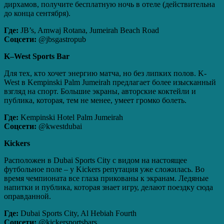
дирхамов, получите бесплатную ночь в отеле (действительна
до конца сентября).
Где:
JB’s, Amwaj Rotana, Jumeirah Beach Road
Соцсети:
@jbsgastropub
K
–
West
Sports
Bar
Для тех, кто хочет энергию матча, но без липких полов. K-
West в Kempinski Palm Jumeirah предлагает более изысканный
взгляд на спорт. Большие экраны, авторские коктейли и
публика, которая, тем не менее, умеет громко болеть.
Где:
Kempinski Hotel Palm Jumeirah
Соцсети:
@kwestdubai
Kickers
Расположен в Dubai Sports City с видом на настоящее
футбольное поле – у Kickers репутация уже сложилась. Во
время чемпионата все глаза прикованы к экранам. Ледяные
напитки и публика, которая знает игру, делают поездку сюда
оправданной.
Где:
Dubai Sports City, Al Hebiah Fourth
Соцсети:
@kickersportsbars