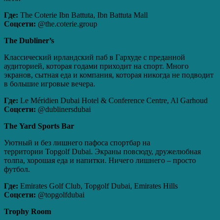
Где:
The Coterie Ibn Battuta, Ibn Battuta Mall
Соцсети:
@the.coterie.group
The
Dubliner
’
s
Классический ирландский паб в Гархуде с преданной
аудиторией, которая годами приходит на спорт. Много
экранов, сытная еда и компания, которая никогда не подводит
в большие игровые вечера.
Где:
Le Méridien Dubai Hotel & Conference Centre, Al Garhoud
Соцсети:
@dublinersdubai
The
Yard
Sports
Bar
Уютный и без лишнего пафоса спортбар на
территории Topgolf Dubai. Экраны повсюду, дружелюбная
толпа, хорошая еда и напитки. Ничего лишнего – просто
футбол.
Где:
Emirates Golf Club, Topgolf Dubai, Emirates Hills
Соцсети:
@topgolfdubai
Trophy
Room