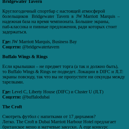
Bridgewater
Tavern
Круглогодичный спортбар с настоящей атмосферой
болельщиков Bridgewater Tavern в JW Marriott Marquis –
надежная база на время чемпионата. Большие экраны,
паб‑классика и пивные предложения, ради которых стоит
задержаться.
Где:
JW Marriott Marquis, Business Bay
Соцсети:
@bridgewatertavern
Buffalo
Wings
&
Rings
Если крылышки – не предмет торга (а так и должно быть),
то Buffalo Wings & Rings не подведет. Локации в DIFC и JLT:
экраны повсюду, так что вы не пропустите ни секунды между
тарелками.
Где:
Level C, Liberty House (DIFC) и Cluster U (JLT)
Соцсети:
@buffalodubai
The
Croft
Смотреть футбол с напитками от 17 дирхамов?
Легко. The Croft в Dubai Marriott Harbour Hotel предлагает
британское меню и матчевые закуски. А еще конкурс