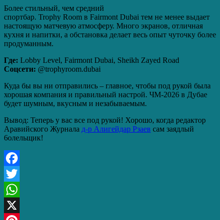
Более стильный, чем средний
спортбар. Trophy Room в Fairmont Dubai тем не менее выдает
настоящую матчевую атмосферу. Много экранов, отличная
кухня и напитки, а обстановка делает весь опыт чуточку более
продуманным.
Где:
Lobby Level, Fairmont Dubai, Sheikh Zayed Road
Соцсети:
@trophyroom.dubai
Куда бы вы ни отправились – главное, чтобы под рукой была
хорошая компания и правильный настрой. ЧМ‑2026 в Дубае
будет шумным, вкусным и незабываемым.
Вывод: Теперь у вас все под рукой! Хорошо, когда редактор
Аравийского Журнала
д-р Алигейдар Рзаев
сам заядлый
6олельщик!
Facebook
Twitter
WhatsApp