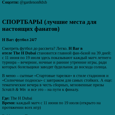
Соцсети:
@gardenon8dxb
СПОРТБАРЫ (лучшие места для
настоящих фанатов)
H
Bar
: футбол 24/7
Смотреть футбол до рассвета? Легко.
H Bar в
отеле The H Dubai
становится главной фан-базой на 39 дней:
с 11 июня по 19 июля здесь показывают каждый матч летнего
турнира – вечерние, ночные и ранние утренние игры, ради
которых болельщики заводят будильник до восхода солнца.
В меню – сытные «Стартовые тарелки» в стиле стадионов и
«Солнечные подносы» с завтраком для самых стойких. А еще:
тематические вечера в честь сборных, мгновенные призы
Scratch & Win
и все это – на пути к финалу.
Где:
The H Dubai
Время:
каждый матч с 11 июня по 19 июля (открыто на
протяжении всех игр)