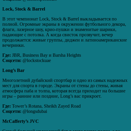
Lock
,
Stock
&
Barrel
В этот чемпионат Lock, Stock & Barrel выкладывается по
полной. Огромные экраны в окружении футбольного декора,
флаги, лазерное шоу, крио‑пушки и знаменитые шарики,
падающие с потолка. А когда свисток прозвучит, вечер
продолжается: живые группы, диджеи и латиноамериканские
вечеринки.
Где:
JBR, Business Bay и Barsha Heights
Соцсети:
@lockstockuae
Long
’
s
Bar
Многолетний дубайский спортбар и одно из самых надежных
мест для спорта в городе. Экраны от стены до стены, живая
атмосфера паба и толпа, которая всегда приходит на большие
игры – ранние или поздние, Long’s вас прикроет.
Где:
Tower’s Rotana, Sheikh Zayed Road
Соцсети:
@longsdubai
McCafferty
’
s
JVC