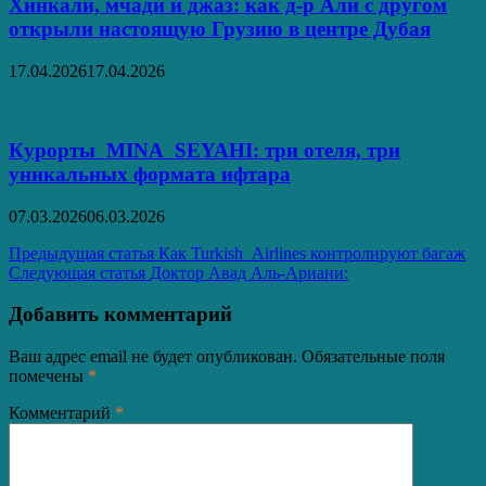
Хинкали, мчади и джаз: как д-р Али с другом
открыли настоящую Грузию в центре Дубая
17.04.2026
17.04.2026
Курорты MINA SEYAHI: три отеля, три
уникальных формата ифтара
07.03.2026
06.03.2026
Навигация
Предыдущая статья
Как Turkish Airlines контролируют багаж
Следующая статья
Доктор Авад Аль-Ариани:
по
записям
Добавить комментарий
Ваш адрес email не будет опубликован.
Обязательные поля
помечены
*
Комментарий
*