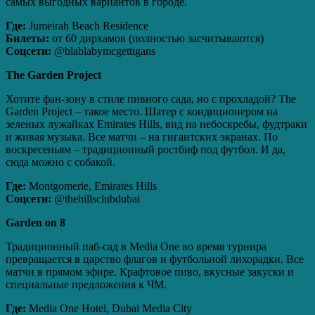
самых выгодных вариантов в городе.
Где:
Jumeirah Beach Residence
Билеты:
от 60 дирхамов (полностью засчитываются)
Соцсети:
@blablabymcgettigans
The
Garden
Project
Хотите фан‑зону в стиле пивного сада, но с прохладой? The
Garden Project – такое место. Шатер с кондиционером на
зеленых лужайках Emirates Hills, вид на небоскребы, фудтраки
и живая музыка. Все матчи – на гигантских экранах. По
воскресеньям – традиционный ростбиф под футбол. И да,
сюда можно с собакой.
Где:
Montgomerie, Emirates Hills
Соцсети:
@thehillsclubdubai
Garden
on
8
Традиционный паб‑сад в Media One во время турнира
превращается в царство флагов и футбольной лихорадки. Все
матчи в прямом эфире. Крафтовое пиво, вкусные закуски и
специальные предложения к ЧМ.
Где:
Media One Hotel, Dubai Media City