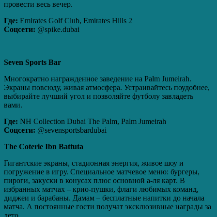
провести весь вечер.
Где:
Emirates Golf Club, Emirates Hills 2
Соцсети:
@spike.dubai
Seven
Sports
Bar
Многократно награжденное заведение на Palm Jumeirah.
Экраны повсюду, живая атмосфера. Устраивайтесь поудобнее,
выбирайте лучший угол и позволяйте футболу завладеть
вами.
Где:
NH Collection Dubai The Palm, Palm Jumeirah
Соцсети:
@sevensportsbardubai
The Coterie Ibn Battuta
Гигантские экраны, стадионная энергия, живое шоу и
погружение в игру. Специальное матчевое меню: бургеры,
пироги, закуски в конусах плюс основной а-ля карт. В
избранных матчах – крио-пушки, флаги любимых команд,
диджеи и барабаны. Дамам – бесплатные напитки до начала
матча. А постоянные гости получат эксклюзивные награды за
лето.