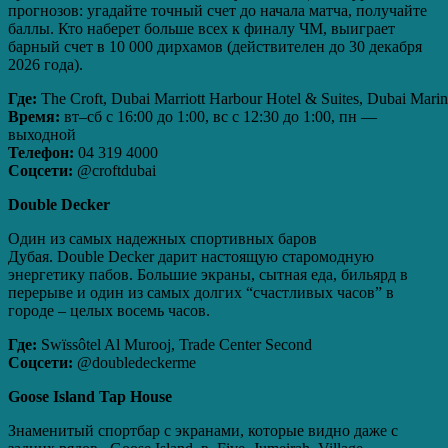
прогнозов: угадайте точный счет до начала матча, получайте
баллы. Кто наберет больше всех к финалу ЧМ, выиграет
барный счет в 10 000 дирхамов (действителен до 30 декабря
2026 года).
Где:
The Croft, Dubai Marriott Harbour Hotel & Suites, Dubai Mari
Время:
вт–сб с 16:00 до 1:00, вс с 12:30 до 1:00, пн —
выходной
Телефон:
04 319 4000
Соцсети:
@croftdubai
Double
Decker
Один из самых надежных спортивных баров
Дубая. Double Decker дарит настоящую старомодную
энергетику пабов. Большие экраны, сытная еда, бильярд в
перерыве и один из самых долгих “счастливых часов” в
городе – целых восемь часов.
Где:
Swïssôtel Al Murooj, Trade Center Second
Соцсети:
@doubledeckerme
Goose
Island
Tap
House
Знаменитый спортбар с экранами, которые видно даже с