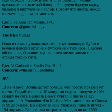
задних рядов. Goose Island в Five Jumeirah Village
предлагает сытные паб‑блюда, обширную барную карту,
бильярд и виртуальный гольф. Потому что иногда между
матчами надо чем‑то заняться.
Где:
Five Jumeirah Village, JVC
Соцсети:
@gooseislandjvc
The
Irish
Village
Одна из самых узнаваемых открытых площадок Дубая и
вечный фаворит крупных футбольных турниров. Садовая
обстановка, большие экраны и неизменно живая толпа –
отсюда трудно уйти.
Где:
Al Garhoud и Studio One Hotel
Соцсети:
@theirishvillagedubai
JB
’
s
JB’s в Amwaj Rotana делает больше, чем просто показывает
матчи. Угадайте счет за 10 минут до старта – получите 10%
скидку на счет. Burger & Brews: бургер и пинта за 125
дирхамов. А Promotion «Do It Like a Mexican»: такос и Corona
за 99 дирхамов. Вы с компанией? Упаковка пива (6 штук) –
154 дирхама. Если же вы потратите за один визит 1500