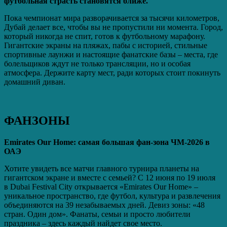
футбольная страсть становятся ближе.
Пока чемпионат мира разворачивается за тысячи километров,
Дубай делает все, чтобы вы не пропустили ни момента. Город,
который никогда не спит, готов к футбольному марафону.
Гигантские экраны на пляжах, пабы с историей, стильные
спортивные лаунжи и настоящие фанатские базы – места, где
болельщиков ждут не только трансляции, но и особая
атмосфера. Держите карту мест, ради которых стоит покинуть
домашний диван.
ФАНЗОНЫ
Emirates
Our
Home
: самая большая фан-зона ЧМ‑2026 в
ОАЭ
Хотите увидеть все матчи главного турнира планеты на
гигантском экране и вместе с семьей? С 12 июня по 19 июля
в Dubai Festival City открывается «Emirates Our Home» –
уникальное пространство, где футбол, культура и развлечения
объединяются на 39 незабываемых дней. Девиз зоны: «48
стран. Один дом». Фанаты, семьи и просто любители
праздника – здесь каждый найдет свое место.