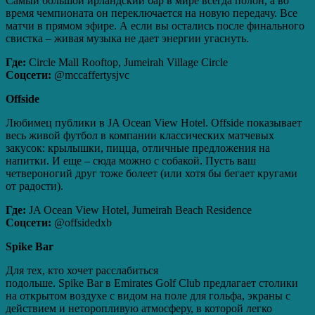
Самый большой ирландский бар в мире всегда полон, а во
время чемпионата он переключается на новую передачу. Все
матчи в прямом эфире. А если вы остались после финального
свистка – живая музыка не дает энергии угаснуть.
Где:
Circle Mall Rooftop, Jumeirah Village Circle
Соцсети:
@mccaffertysjvc
Offside
Любимец публики в JA Ocean View Hotel. Offside показывает
весь живой футбол в компании классических матчевых
закусок: крылышки, пицца, отличные предложения на
напитки. И еще – сюда можно с собакой. Пусть ваш
четвероногий друг тоже болеет (или хотя бы бегает кругами
от радости).
Где:
JA Ocean View Hotel, Jumeirah Beach Residence
Соцсети:
@offsidedxb
Spike
Bar
Для тех, кто хочет расслабиться
подольше. Spike Bar в Emirates Golf Club предлагает столики
на открытом воздухе с видом на поле для гольфа, экраны с
действием и неторопливую атмосферу, в которой легко