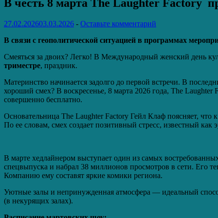
В честь 8 марта The Laughter Factory 
27.02.2026
03.03.2026
-
Оставьте комментарий
В связи с геополитической ситуацией в программах меропри
Смеяться за двоих? Легко! В Международный женский день кул
триместре
, праздник.
Материнство начинается задолго до первой встречи. В послед
хороший смех? В воскресенье, 8 марта 2026 года, The Laughte
совершенно бесплатно.
Основательница The Laughter Factory Гейл Клаф поясняет, что
По ее словам, смех создает позитивный стресс, известный как
В марте хедлайнером выступает один из самых востребованны
спецвыпуска и набрал 38 миллионов просмотров в сети. Его те
Компанию ему составят яркие комики региона.
Уютные залы и непринужденная атмосфера — идеальный способ
(в некурящих залах).
Расписание мартовских шоу: