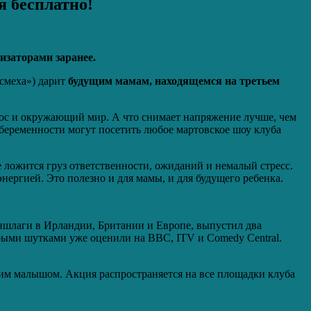
я бесплатно!
изаторами заранее.
 смеха») дарит
будущим мамам, находящемся на третьем
лос и окружающий мир. А что снимает напряжение лучше, чем
х беременности могут посетить любое мартовское шоу клуба
е ложится груз ответственности, ожиданий и немалый стресс.
нергией. Это полезно и для мамы, и для будущего ребенка.
ншлаги в Ирландии, Британии и Европе, выпустил два
трыми шутками уже оценили на BBC, ITV и Comedy Central.
им малышом. Акция распространяется на все площадки клуба