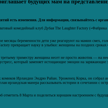
приглашает будущих мам на представлени
ятий есть изменения. Для информации, связывайтесь с орган
ьтовый комедийный клуб Дубая The Laughter Factory («Фабрика
ние месяцы беременности дети уже реагируют на мамин смех, го
r Factory превращает науку в улыбки: женщины на поздних срока
 к третьему триместру женщина несет не просто животик — на не
 эустресс, который заменяет истощающие эмоции на заряжающие э
х комиков Ирландии Эндрю Райан. Уроженец Корка, он собрал а
плая ирландская манера рассказывать истории в сочетании с ос
 отметить 8 Марта и поделиться хорошим настроением с будущ