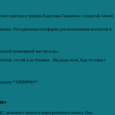
тного оратора и тренера Радислава Гандапаса с супругой Анной
ановке. Это идеальная платформа для налаживания контактов и
юзивный кулинарный мастер-класс.
ленов, гостей и их близких. Мы рады всем, будь то семья с
истрации: *ARB9P96V*.
ки»
ДС, акцизного налога и корпоративного налога. Она