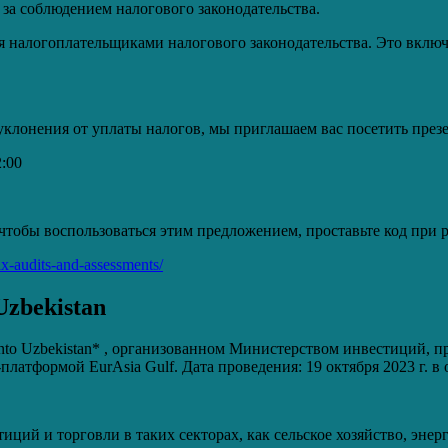
 за соблюдением налогового законодательства.
 налогоплательщиками налогового законодательства. Это включа
уклонения от уплаты налогов, мы приглашаем вас посетить през
:00
чтобы воспользоваться этим предложением, проставьте код при
tax-audits-and-assessments/
Uzbekistan
t into Uzbekistan* , организованном Министерством инвестиций,
атформой EurAsia Gulf. Дата проведения: 19 октября 2023 г. в от
иций и торговли в таких секторах, как сельское хозяйство, эне