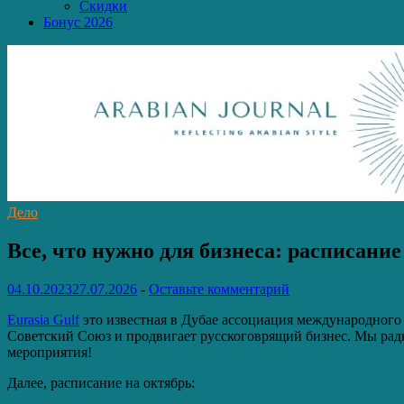
Скидки
Бонус 2026
Дело
Все, что нужно для бизнеса: расписание
04.10.2023
27.07.2026
-
Оставьте комментарий
Eurasia Gulf
это известная в Дубае ассоциация международного б
Советский Союз и продвигает русскоговрящий бизнес. Мы рады 
мероприятия!
Далее, расписание на октябрь: