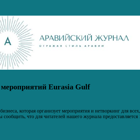
 мероприятий Eurasia Gulf
изнеса, которая организует мероприятия и нетворкинг для всех,
сообщить, что для читателей нашего журнала предоставляется 10