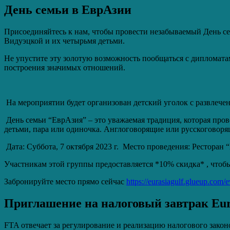
День семьи в ЕврАзии
Присоединяйтесь к нам, чтобы провести незабываемый День сем
Видуэцкой и их четырьмя детьми.
Не упустите эту золотую возможность пообщаться с дипломата
построения значимых отношений.
На мероприятии будет организован детский уголок с развлечен
День семьи “ЕврАзия” – это уважаемая традиция, которая пров
детьми, пара или одиночка. Aнглоговорящие или русскоговоря
Дата: Суббота, 7 октября 2023 г. Место проведения: Ресторан “Х
Участникам этой группы предоставляется *10% скидка* , чтоб
Забронируйте место прямо сейчас
https://eurasiagulf.glueup.com/e
Приглашение на налоговый завтрак Eur
FTA отвечает за регулирование и реализацию налогового закон