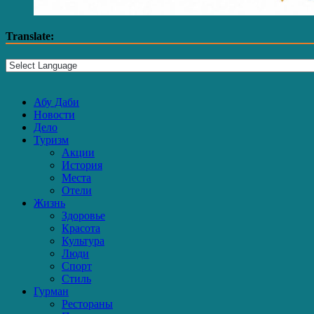
Translate:
Абу Даби
Новости
Дело
Туризм
Акции
История
Места
Отели
Жизнь
Здоровье
Красота
Культура
Люди
Спорт
Стиль
Гурман
Рестораны