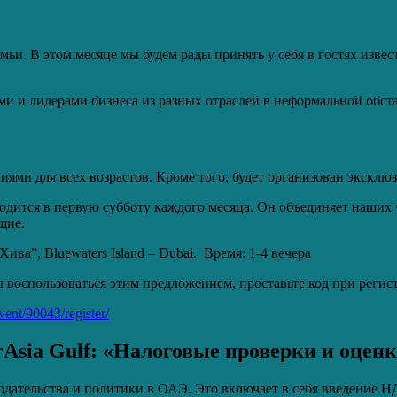
ьи. В этом месяце мы будем рады принять у себя в гостях извес
ми и лидерами бизнеса из разных отраслей в неформальной обст
иями для всех возрастов. Кроме того, будет организован экскл
одится в первую субботу каждого месяца. Он объединяет наших ч
щие.
ива”, Bluewaters Island – Dubai. Время: 1-4 вечера
ы воспользоваться этим предложением, проставьте код при рег
vent/90043/register/
Asia Gulf: «Налоговые проверки и оцен
одательства и политики в ОАЭ. Это включает в себя введение Н