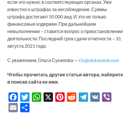
если это нужно, в соответствующих органах. Уже
известно о штрафах за несоблюдение. Суммы
штрафа достигают 50 000 аед. И это не только
финансовые издержки. При дальнейшем
невыполнении – ставится вопрос о приостановлении
деятельности. Последний срок сдачи отчетности – 31
августа 2021 года.
С уважением, Ольга Суханова —
Os@okdubaiok.com
Чтобы прочитать другие статьи автора, наберите
в поиске сайта ее имя.
F
T
W
X
Pi
R
T
V
Vi
ac
w
h
nt
e
el
K
b
E
О
e
itt
at
er
d
e
er
m
тп
b
er
s
es
di
gr
ail
р