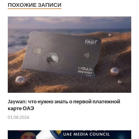
o
A
t
t
a
а
ПОХОЖИЕ ЗАПИСИ
o
p
m
в
k
p
и
ть
Jaywan: что нужно знать о первой платежной
карте ОАЭ
01.08.2026