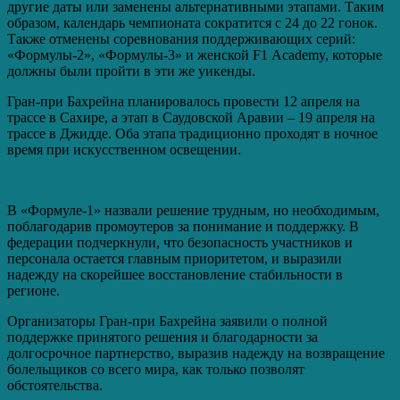
другие даты или заменены альтернативными этапами. Таким
образом, календарь чемпионата сократится с 24 до 22 гонок.
Также отменены соревнования поддерживающих серий:
«Формулы-2», «Формулы-3» и женской F1 Academy, которые
должны были пройти в эти же уикенды.
Гран-при Бахрейна планировалось провести 12 апреля на
трассе в Сахире, а этап в Саудовской Аравии – 19 апреля на
трассе в Джидде. Оба этапа традиционно проходят в ночное
время при искусственном освещении.
В «Формуле-1» назвали решение трудным, но необходимым,
поблагодарив промоутеров за понимание и поддержку. В
федерации подчеркнули, что безопасность участников и
персонала остается главным приоритетом, и выразили
надежду на скорейшее восстановление стабильности в
регионе.
Организаторы Гран-при Бахрейна заявили о полной
поддержке принятого решения и благодарности за
долгосрочное партнерство, выразив надежду на возвращение
болельщиков со всего мира, как только позволят
обстоятельства.